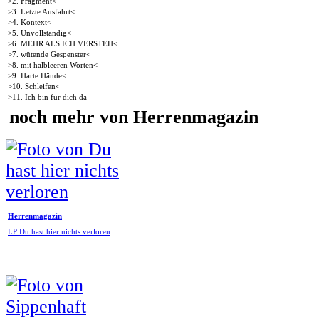
>2. Fragment<
>3. Letzte Ausfahrt<
>4. Kontext<
>5. Unvollständig<
>6. MEHR ALS ICH VERSTEH<
>7. wütende Gespenster<
>8. mit halbleeren Worten<
>9. Harte Hände<
>10. Schleifen<
>11. Ich bin für dich da
noch mehr von Herrenmagazin
Herrenmagazin
LP Du hast hier nichts verloren