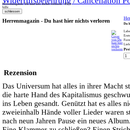
Widerrufsbelehrung / Cancellation P
Herrenmagazin: Du hast hier nichts verloren - Hilfe
hilfe
He
Herrenmagazin - Du hast hier nichts verloren
Du h
Labe
Erst
Form
Liefe
Pre
Rezension
Das Universum hat alles in ihrer Macht s
die harte Hand des Kapitalismus geschw
ins Leben gesandt. Genützt hat es alles n
zweieinhalb Hände voller Lieder waren s
nach neun Jahren Pause ein neues Album.
Eine Klammer zu schließen? Einen Strich