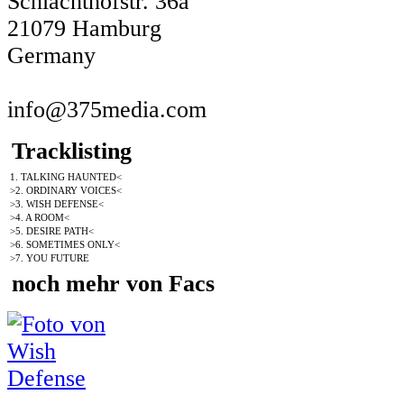
Schlachthofstr. 36a
21079 Hamburg
Germany
info@375media.com
Tracklisting
1. TALKING HAUNTED<
>2. ORDINARY VOICES<
>3. WISH DEFENSE<
>4. A ROOM<
>5. DESIRE PATH<
>6. SOMETIMES ONLY<
>7. YOU FUTURE
noch mehr von Facs