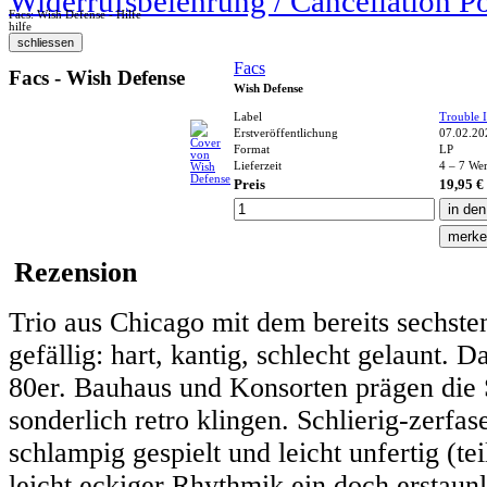
Widerrufsbelehrung / Cancellation P
Facs: Wish Defense - Hilfe
hilfe
Facs
Facs - Wish Defense
Wish Defense
Label
Trouble 
Erstveröffentlichung
07.02.20
Format
LP
Lieferzeit
4 – 7 We
Preis
19,95 €
Rezension
Trio aus Chicago mit dem bereits sechste
gefällig: hart, kantig, schlecht gelaunt. 
80er. Bauhaus und Konsorten prägen die 
sonderlich retro klingen. Schlierig-zerfas
schlampig gespielt und leicht unfertig (tei
leicht eckiger Rhythmik ein doch erstaun