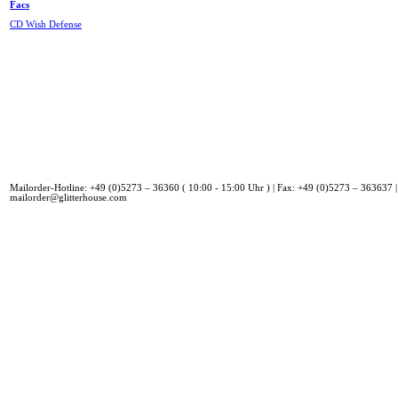
Facs
CD Wish Defense
Mailorder-Hotline: +49 (0)5273 – 36360 ( 10:00 - 15:00 Uhr ) | Fax: +49 (0)5273 – 363637 |
mailorder@glitterhouse.com