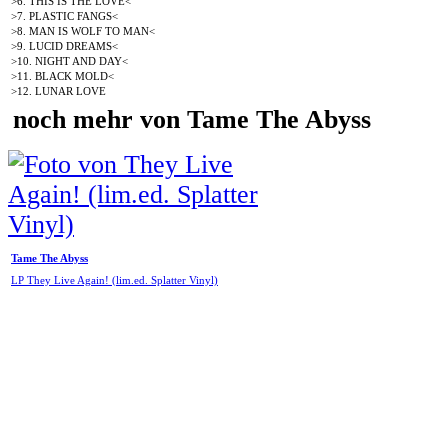
>6. THIS IS THE LOVE<
>7. PLASTIC FANGS<
>8. MAN IS WOLF TO MAN<
>9. LUCID DREAMS<
>10. NIGHT AND DAY<
>11. BLACK MOLD<
>12. LUNAR LOVE
noch mehr von Tame The Abyss
Tame The Abyss
LP They Live Again! (lim.ed. Splatter Vinyl)