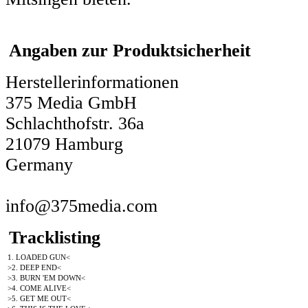
Angaben zur Produktsicherheit
Herstellerinformationen
375 Media GmbH
Schlachthofstr. 36a
21079 Hamburg
Germany
info@375media.com
Tracklisting
1. LOADED GUN<
>2. DEEP END<
>3. BURN 'EM DOWN<
>4. COME ALIVE<
>5. GET ME OUT<