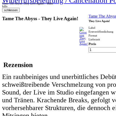
Widerrufsbelehrung / Cancellation P
Tame The Abyss: They Live Again! - Hilfe
hilfe
Tame The Abys
Tame The Abyss - They Live Again!
They Live Again!
Label
Erstveröffentlichung
Format
Lieferzeit
Preis
Rezension
Ein rauhbeiniges und unerbittliches Deb
schweißtreibende Verschmelzung von pro
Sound, der Live im Studio eingefangen w
und Tränen. Krachende Breaks, gefolgt von
vorhersehbarer Strukturen, die dennoch
Mitsingen bieten.