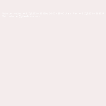
Mailorder-Hotline: +49 (0)5273 – 36360 ( 10:00 - 15:00 Uhr ) | Fax: +49 (0)5273 – 363637 |
Mail: mailorder@glitterhouse.com