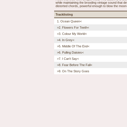
while maintaining the brooding vintage sound that def
distorted chords, powerful enough to blow the moon
Tracklisting
1. Ocean Queen<
>2. Flowers For Teeth<
>3. Colour My World<
>4. In Grey<
>5. Middle Of The End<
>6. Pulling Daisies<
>7. I Can't Say<
>8. Fear Before The Fall<
>9. On The Story Goes