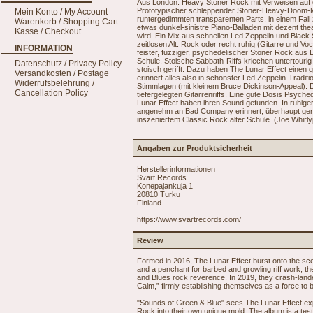
Aus London. Heavy Stoner Rock mit Verweisen auf d
Prototypischer schleppender Stoner-Heavy-Doom-Mix
Mein Konto / My Account
runtergedimmten transparenten Parts, in einem Fall 
Warenkorb / Shopping Cart
etwas dunkel-sinistre Piano-Balladen mit dezent the
Kasse / Checkout
wird. Ein Mix aus schnellen Led Zeppelin und Blac
zeitlosen Alt. Rock oder recht ruhig (Gitarre und Voc
INFORMATION
feister, fuzziger, psychedelischer Stoner Rock aus Lo
Schule. Stoische Sabbath-Riffs kriechen untertouri
Datenschutz / Privacy Policy
stoisch gerifft. Dazu haben The Lunar Effect einen 
Versandkosten / Postage
erinnert alles also in schönster Led Zeppelin-Traditi
Widerrufsbelehrung /
Stimmlagen (mit kleinem Bruce Dickinson-Appeal).
Cancellation Policy
tiefergelegten Gitarrenriffs. Eine gute Dosis Psych
Lunar Effect haben ihren Sound gefunden. In ruhige
angenehm an Bad Company erinnert, überhaupt gerä
inszeniertem Classic Rock alter Schule. (Joe Whirl
Angaben zur Produktsicherheit
Herstellerinformationen
Svart Records
Konepajankuja 1
20810 Turku
Finland
https://www.svartrecords.com/
Review
Formed in 2016, The Lunar Effect burst onto the scene
and a penchant for barbed and growling riff work, t
and Blues rock reverence. In 2019, they crash-land
Calm,” firmly establishing themselves as a force to
"Sounds of Green & Blue" sees The Lunar Effect exp
Rock into their own unique mold. The album is a test