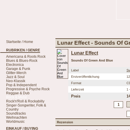
Startseite / Home
Lunar Effect - Sounds Of G
RUBRIKEN / GENRE
Lunar Effect
Americana & Roots Rock
Blues & Blues-Rock
Sounds Of Green And Blue
Electronica
Garage & Punk
Label
Sv
Glitter-Merch
Jazz & Soul
Erstveröffentlichung
12
Neo-Klassik
Format
C
Pop & Independent
Progressive & Psyche Rock
Lieferzeit
1 
Reggae & Dub
Preis
1
Rock & Metal
Rock'n'Roll & Rockabilly
Singer-Songwriter, Folk &
Country
Soundtracks
Weihnachten
Worldmusic
Rezension
EINKAUF / BUYING