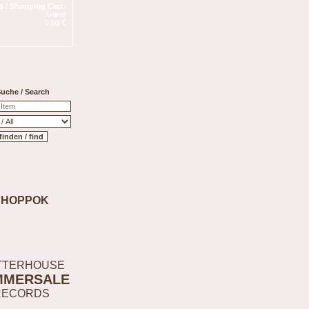
 / Shopping Cart:
Artikel
0,00 €
uche / Search
SHOPPOK
TTERHOUSE
MMERSALE
RECORDS