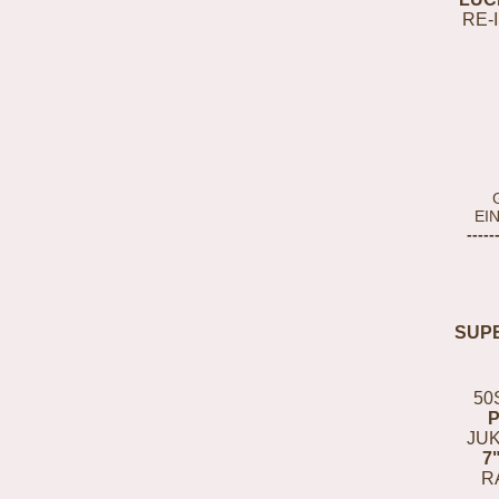
RE-
EI
-----
SUP
50
JUK
7
R