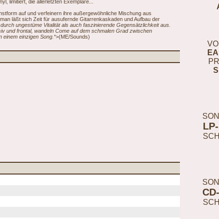
, limitiert, die allerletzten Exemplare...
hstform auf und verfeinern ihre außergewöhnliche Mischung aus
an läßt sich Zeit für ausufernde Gitarrenkaskaden und Aufbau der
 durch ungestüme Vitalität als auch faszinierende Gegensätzlichkeit aus.
essiv und frontal, wandeln Come auf dem schmalen Grad zwischen
 einem einzigen Song.“
>(ME/Sounds)
VO
EA
PR
S
SON
LP
SC
SON
CD
SC