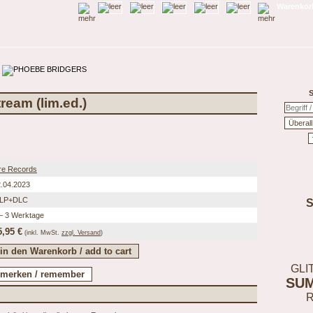
Warenkorb
S
eam (lim.ed.)
re Records
.04.2023
-LP+DLC
– 3 Werktage
5,95 €
(inkl.
MwSt.
zzgl. Versand
)
GLI
SU