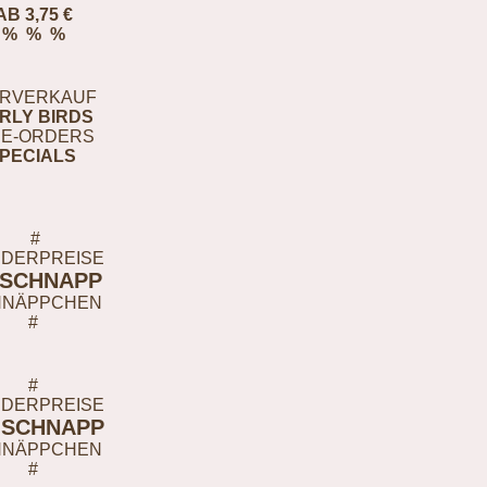
AB 3,75 €
% % %
RVERKAUF
RLY BIRDS
E-ORDERS
PECIALS
#
DERPREISE
-SCHNAPP
HNÄPPCHEN
#
#
DERPREISE
-SCHNAPP
HNÄPPCHEN
#