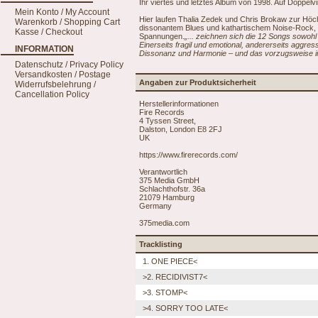
Ihr viertes und letztes Album von 1998. Auf Doppelvinyl
Mein Konto / My Account
Hier laufen Thalia Zedek und Chris Brokaw zur Höc
Warenkorb / Shopping Cart
dissonantem Blues und kathartischem Noise-Rock, m
Kasse / Checkout
Spannungen.
„... zeichnen sich die 12 Songs sowohl
Einerseits fragil und emotional, andererseits aggr
INFORMATION
Dissonanz und Harmonie – und das vorzugsweise in
Datenschutz / Privacy Policy
Versandkosten / Postage
Angaben zur Produktsicherheit
Widerrufsbelehrung /
Cancellation Policy
Herstellerinformationen
Fire Records
4 Tyssen Street,
Dalston, London E8 2FJ
UK
https://www.firerecords.com/
Verantwortlich
375 Media GmbH
Schlachthofstr. 36a
21079 Hamburg
Germany
375media.com
Tracklisting
1. ONE PIECE<
>2. RECIDIVIST7<
>3. STOMP<
>4. SORRY TOO LATE<