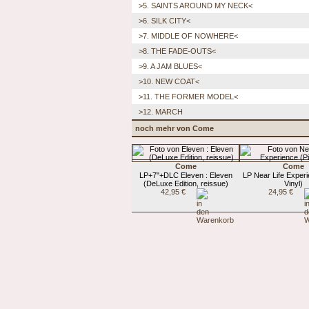
>5. SAINTS AROUND MY NECK<
>6. SILK CITY<
>7. MIDDLE OF NOWHERE<
>8. THE FADE-OUTS<
>9. A JAM BLUES<
>10. NEW COAT<
>11. THE FORMER MODEL<
>12. MARCH
noch mehr von Come
Come
Come
LP+7"+DLC Eleven : Eleven
LP Near Life Experi
(DeLuxe Edition, reissue)
Vinyl)
42,95 €
24,95 €