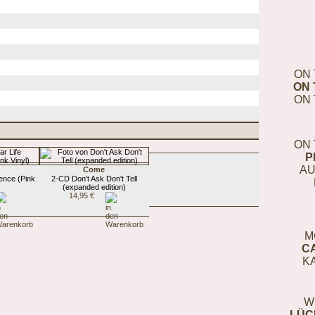
ON 
ON 
ON 
ON 
P
AU
Come
ence (Pink
2-CD Don't Ask Don't Tell
(expanded edition)
14,95 €
M
C
K
W
LÜC