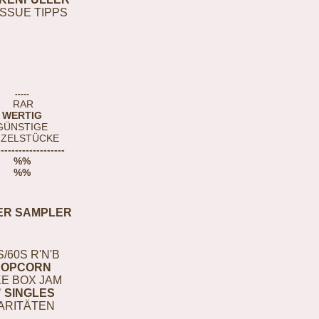
ISSUE TIPPS
-----
RAR
WERTIG
GÜNSTIGE
NZELSTÜCKE
-------------------
%%
%%
ER SAMPLER
S/60S R'N'B
POPCORN
E BOX JAM
" SINGLES
ARITÄTEN