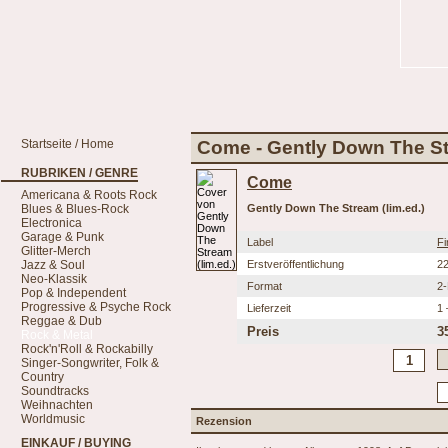
Startseite / Home
Come - Gently Down The Str
RUBRIKEN / GENRE
Come
Americana & Roots Rock
Blues & Blues-Rock
Gently Down The Stream (lim.ed.)
Electronica
Garage & Punk
Label
Fi
Glitter-Merch
Jazz & Soul
Erstveröffentlichung
22
Neo-Klassik
Format
2
Pop & Independent
Progressive & Psyche Rock
Lieferzeit
1 
Reggae & Dub
Preis
3
Rock & Metal
Rock'n'Roll & Rockabilly
Singer-Songwriter, Folk &
Country
Soundtracks
Weihnachten
Worldmusic
Rezension
EINKAUF / BUYING