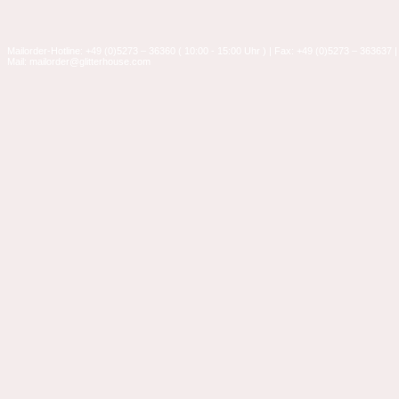
Mailorder-Hotline: +49 (0)5273 – 36360 ( 10:00 - 15:00 Uhr ) | Fax: +49 (0)5273 – 363637 |
Mail: mailorder@glitterhouse.com