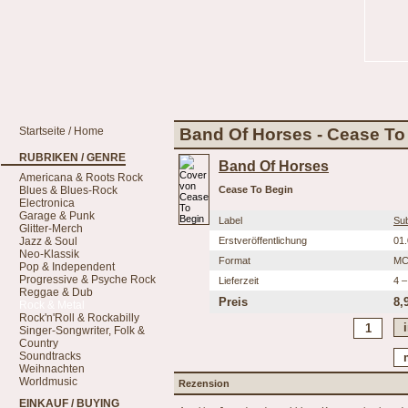
Startseite / Home
Band Of Horses - Cease To
RUBRIKEN / GENRE
Band Of Horses
Americana & Roots Rock
Blues & Blues-Rock
Cease To Begin
Electronica
Garage & Punk
Label
Su
Glitter-Merch
Jazz & Soul
Erstveröffentlichung
01
Neo-Klassik
Format
M
Pop & Independent
Progressive & Psyche Rock
Lieferzeit
4 –
Reggae & Dub
Preis
8,
Rock & Metal
Rock'n'Roll & Rockabilly
Singer-Songwriter, Folk &
Country
Soundtracks
Weihnachten
Worldmusic
Rezension
EINKAUF / BUYING