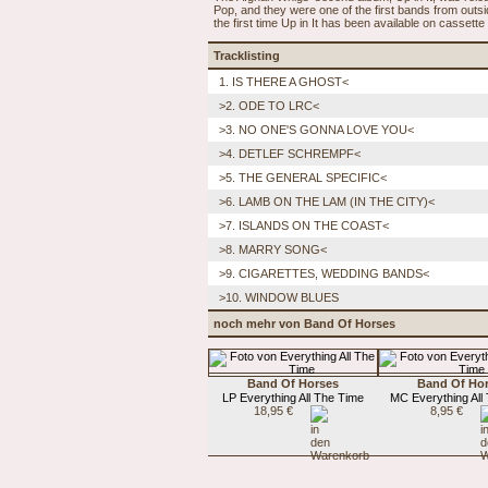
Pop, and they were one of the first bands from outsid
the first time Up in It has been available on cassette 
Tracklisting
1. IS THERE A GHOST<
>2. ODE TO LRC<
>3. NO ONE'S GONNA LOVE YOU<
>4. DETLEF SCHREMPF<
>5. THE GENERAL SPECIFIC<
>6. LAMB ON THE LAM (IN THE CITY)<
>7. ISLANDS ON THE COAST<
>8. MARRY SONG<
>9. CIGARETTES, WEDDING BANDS<
>10. WINDOW BLUES
noch mehr von Band Of Horses
Band Of Horses
Band Of Ho
LP Everything All The Time
MC Everything All
18,95 €
8,95 €