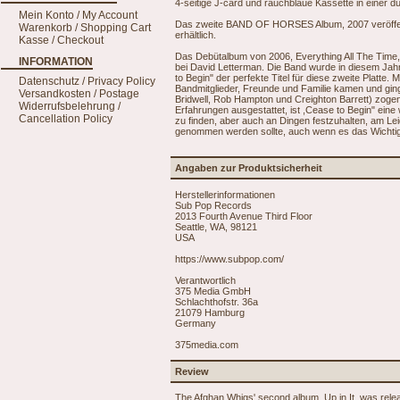
4-seitige J-card und rauchblaue Kassette in einer d
Mein Konto / My Account
Das zweite BAND OF HORSES Album, 2007 veröffentlic
Warenkorb / Shopping Cart
erhältlich.
Kasse / Checkout
Das Debütalbum von 2006, Everything All The Time, 
INFORMATION
bei David Letterman. Die Band wurde in diesem Jahr
to Begin" der perfekte Titel für diese zweite Platte.
Datenschutz / Privacy Policy
Bandmitglieder, Freunde und Familie kamen und gingen
Versandkosten / Postage
Bridwell, Rob Hampton und Creighton Barrett) zogen
Widerrufsbelehrung /
Erfahrungen ausgestattet, ist ,Cease to Begin" ei
Cancellation Policy
zu finden, aber auch an Dingen festzuhalten, am L
genommen werden sollte, auch wenn es das Wichtigs
Angaben zur Produktsicherheit
Herstellerinformationen
Sub Pop Records
2013 Fourth Avenue Third Floor
Seattle, WA, 98121
USA
https://www.subpop.com/
Verantwortlich
375 Media GmbH
Schlachthofstr. 36a
21079 Hamburg
Germany
375media.com
Review
The Afghan Whigs' second album, Up in It, was releas