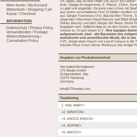
Oh, Mann, das ist eine Platte von 2023? Ein Debut? 
dran. Üppige Arrangements, E -Pianos, Chöre, Sunshi
Mein Konto / My Account
zu glatt und abgeklärt. Da kann man schon mit Spaß
Warenkorb / Shopping Cart
aus einem verschlafenen Dorf 10 Meilen nördlich von
Kasse / Checkout
aus Sänger Francesco Orsi, Bassist Ben Thorne, S
singenden Gitarristen David Bassey und Elliott Brad
INFORMATION
Shirley Bassey und dem Sänger der Manic Street Pr
begegnet sind. Vielleicht liegt es an den Genen, w
Datenschutz / Privacy Policy
choose to, I'm just drawn to it"
.
Ihre üppigen dreis
Versandkosten / Postage
aufgewachsen sind - die Bausteine des zeitgenö
Widerrufsbelehrung /
melodische und unverfälschte Musik, die in der
Cancellation Policy
CVC, bringt einen Hauch von Laurel Canyon in die T
mischte Ross Orton (Arctic Monkeys) das fertige 
Angaben zur Produktsicherheit
Herstellerinformationen
375 Media GmbH
Schlachthofstr. 36a
21079 Hamburg
Germany
info@375media.com
Tracklisting
1. HAIL MARY<
>2. WINSTON<
>3. KNOCK KNOCK<
>4. SOPHIE<
>5. ANOGO<