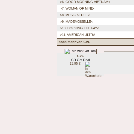
>6. GOOD MORNING VIETNAM<
>7. WOMAN OF MINE<
>8. MUSIC STUFF<
>9. MADEMOISELLE<
>10. DOCKING THE PAY<
>11. AMERICAN ULTRA
noch mehr von CVC
CVC
CD Get Real
13,95 €