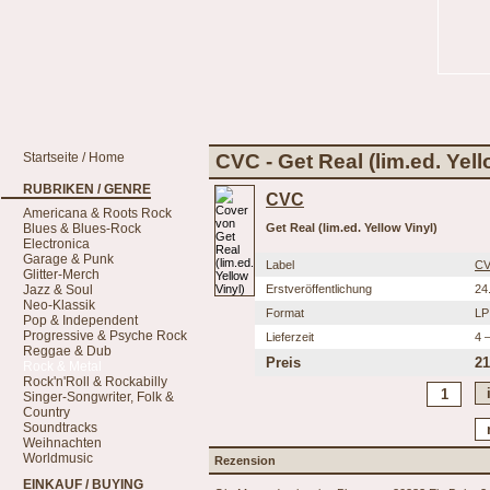
Startseite / Home
CVC - Get Real (lim.ed. Yell
RUBRIKEN / GENRE
CVC
Americana & Roots Rock
Blues & Blues-Rock
Get Real (lim.ed. Yellow Vinyl)
Electronica
Garage & Punk
Label
CV
Glitter-Merch
Jazz & Soul
Erstveröffentlichung
24
Neo-Klassik
Format
LP
Pop & Independent
Progressive & Psyche Rock
Lieferzeit
4 
Reggae & Dub
Preis
21
Rock & Metal
Rock'n'Roll & Rockabilly
Singer-Songwriter, Folk &
Country
Soundtracks
Weihnachten
Worldmusic
Rezension
EINKAUF / BUYING