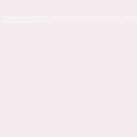
Mailorder-Hotline: +49 (0)5273 – 36360 ( 10:00 - 15:00 Uhr ) | Fax: +49 (0)5273 – 363637 |
Mail: mailorder@glitterhouse.com