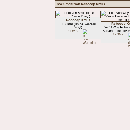
noch mehr von Robocop Kraus
Robocop Kraus
Robocop Kr
LP Smile (lim.ed. Colored
Vinyl)
2-CD Why Roboc
24,95 €
Became The Love O
17,95 €