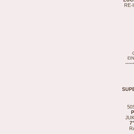
RE-
EI
-----
SUP
50
JUK
7
R