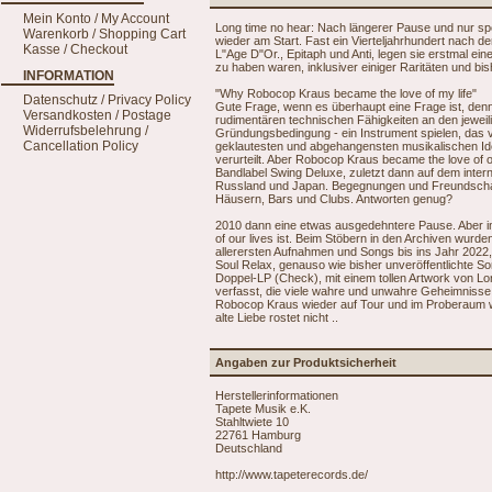
Mein Konto / My Account
Long time no hear: Nach längerer Pause und nur sp
Warenkorb / Shopping Cart
wieder am Start. Fast ein Vierteljahrhundert nach d
Kasse / Checkout
L"Age D"Or., Epitaph und Anti, legen sie erstmal ein
zu haben waren, inklusiver einiger Raritäten und bi
INFORMATION
"Why Robocop Kraus became the love of my life"
Datenschutz / Privacy Policy
Gute Frage, wenn es überhaupt eine Frage ist, denn
Versandkosten / Postage
rudimentären technischen Fähigkeiten an den jeweil
Widerrufsbelehrung /
Gründungsbedingung - ein Instrument spielen, das v
Cancellation Policy
geklautesten und abgehangensten musikalischen Ide
verurteilt. Aber Robocop Kraus became the love of 
Bandlabel Swing Deluxe, zuletzt dann auf dem inter
Russland und Japan. Begegnungen und Freundschaf
Häusern, Bars und Clubs. Antworten genug?
2010 dann eine etwas ausgedehntere Pause. Aber i
of our lives ist. Beim Stöbern in den Archiven wurd
allerersten Aufnahmen und Songs bis ins Jahr 2022
Soul Relax, genauso wie bisher unveröffentlichte S
Doppel-LP (Check), mit einem tollen Artwork von L
verfasst, die viele wahre und unwahre Geheimnisse
Robocop Kraus wieder auf Tour und im Proberaum wi
alte Liebe rostet nicht ..
Angaben zur Produktsicherheit
Herstellerinformationen
Tapete Musik e.K.
Stahltwiete 10
22761 Hamburg
Deutschland
http://www.tapeterecords.de/