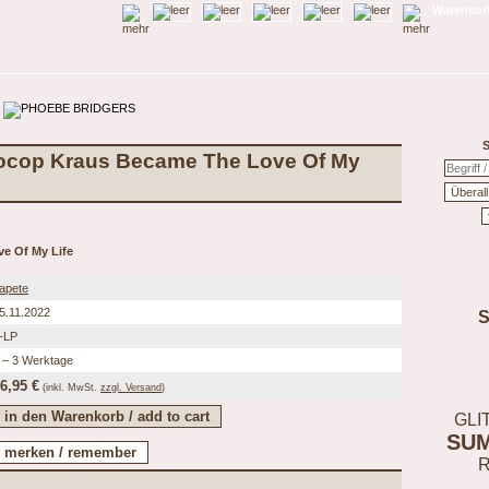
Warenkorb
S
ocop Kraus Became The Love Of My
e Of My Life
apete
5.11.2022
-LP
 – 3 Werktage
6,95 €
(inkl.
MwSt.
zzgl. Versand
)
GLI
SU