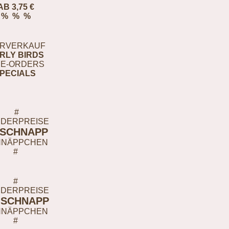
AB 3,75 €
% % %
RVERKAUF
RLY BIRDS
E-ORDERS
PECIALS
#
DERPREISE
-SCHNAPP
HNÄPPCHEN
#
#
DERPREISE
-SCHNAPP
HNÄPPCHEN
#