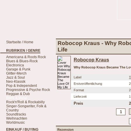
Startseite / Home
Robocop Kraus - Why Rob
Life
RUBRIKEN / GENRE
Americana & Roots Rock
Robocop Kraus
Blues & Blues-Rock
Electronica
Why Robocop Kraus Became The Lov
Garage & Punk
Glitter-Merch
Jazz & Soul
Label
T
Neo-Klassik
Erstveröffentlichung
2
Pop & Independent
Progressive & Psyche Rock
Format
2
Reggae & Dub
Lieferzeit
1
Rock & Metal
Rock'n'Roll & Rockabilly
Preis
2
Singer-Songwriter, Folk &
Country
Soundtracks
Weihnachten
Worldmusic
EINKAUF / BUYING
Rezension