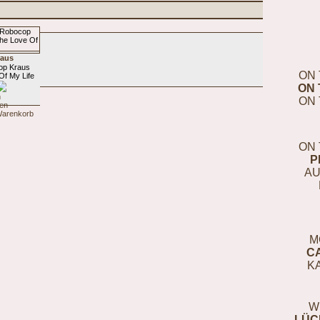
aus
op Kraus
ON 
f My Life
ON 
ON 
ON 
P
AU
M
C
K
W
LÜC