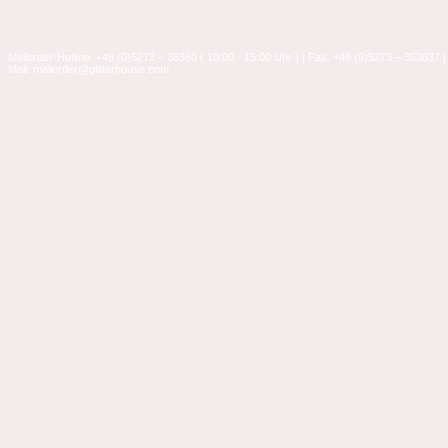
Mailorder-Hotline: +49 (0)5273 – 36360 ( 10:00 - 15:00 Uhr ) | Fax: +49 (0)5273 – 363637 |
Mail: mailorder@glitterhouse.com