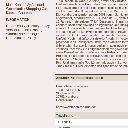
1000 Robota im Jahr 2022 sind, soviel sei verraten
Und was macht eine Band, die schon immer den Zeit
Mein Konto / My Account
Fleischwolf drehen und ihr die eigene Reflexion vorl
Warenkorb / Shopping Cart
zugleich und strahlt eine utopisch finstere Wärme 
Kasse / Checkout
Die Hamburger wurden so um 2008 rum mächtig gefei
angefeindet, produzierten 2 LPs und eine EP, dann
INFORMATION
12 Jahren. In derselben (Trio-) Besetzung, immer n
erinnern mich phasenweise an irgendeine der intel
Datenschutz / Privacy Policy
aber ich komme nicht drauf, an welche. Überhaupt fä
Versandkosten / Postage
versuchen wir´s mal: Hypnotisch pumpende Power, to
Widerrufsbelehrung /
extrovertierten Gesang, oft den Ton angibt, Tasten
Cancellation Policy
Umfeld. Noch mal äußerst reizvolle Rhythmik (wiewo
psychedelisch. Intelligenter Indie Pop zwischen for
differenziert, kurzzeitig runtergedimmt, aber auch e
variabel) Post Wave in zeitgenössisch mit gewissem
mehr Dunkelheit, dafür tolle wortlose Refrains. Ein
Ergebnis ist unorthodoxe große Schönheit, einfach
beitragen. 2 Stücke erinnern mich wie bereits ange
Pop. Und ihren Indie Pop können sie auch in konventi
Track mit u.a. Folkelementen das (phasenweise mäc
Angaben zur Produktsicherheit
Herstellerinformationen
Tapete Musik e.K.
Stahltwiete 10
22761 Hamburg
Deutschland
http://www.tapeterecords.de/
Tracklisting
1. BINICH<