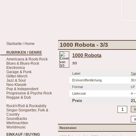
Startseite / Home
1000 Robota - 3/3
RUBRIKEN / GENRE
1000 Robota
Americana & Roots Rock
Blues & Blues-Rock
3/3
Electronica
Garage & Punk
Label
Tap
Glitter-Merch
Jazz & Soul
Erstveröffentlichung
30.
Neo-Klassik
Format
LP
Pop & Independent
Progressive & Psyche Rock
Lieferzeit
4 –
Reggae & Dub
Preis
21
Rock & Metal
Rock'n'Roll & Rockabilly
Singer-Songwriter, Folk &
Country
Soundtracks
Weihnachten
Worldmusic
Rezension
EINKAUF / BUYING