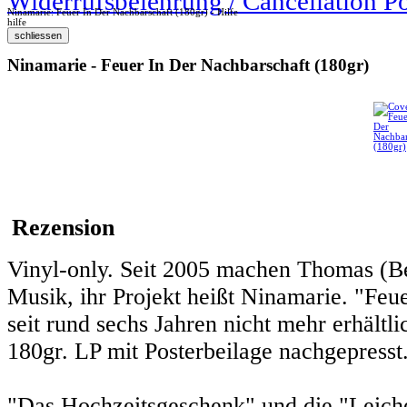
Widerrufsbelehrung / Cancellation P
Ninamarie: Feuer In Der Nachbarschaft (180gr) - Hilfe
hilfe
Ninamarie - Feuer In Der Nachbarschaft (180gr)
Rezension
Vinyl-only. Seit 2005 machen Thomas (B
Musik, ihr Projekt heißt Ninamarie. "Feu
seit rund sechs Jahren nicht mehr erhältli
180gr. LP mit Posterbeilage nachgepresst
"Das Hochzeitsgeschenk" und die "Leiche