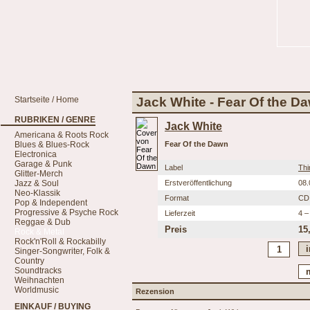
Startseite / Home
Jack White - Fear Of the D
RUBRIKEN / GENRE
Jack White
Americana & Roots Rock
Blues & Blues-Rock
Fear Of the Dawn
Electronica
Garage & Punk
Label
Thi
Glitter-Merch
Jazz & Soul
Erstveröffentlichung
08.
Neo-Klassik
Format
CD
Pop & Independent
Progressive & Psyche Rock
Lieferzeit
4 –
Reggae & Dub
Preis
15
Rock & Metal
Rock'n'Roll & Rockabilly
Singer-Songwriter, Folk &
Country
Soundtracks
Weihnachten
Worldmusic
Rezension
EINKAUF / BUYING