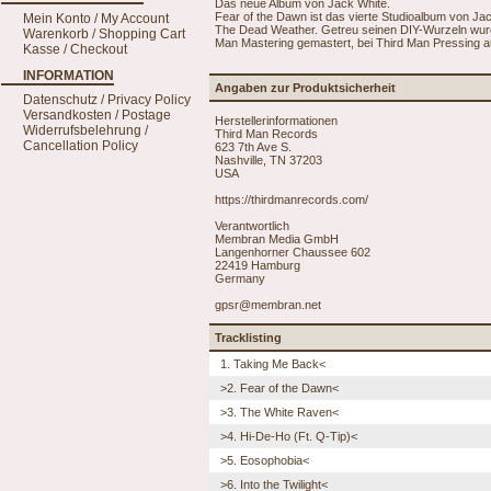
Das neue Album von Jack White.
Fear of the Dawn ist das vierte Studioalbum von J
Mein Konto / My Account
The Dead Weather. Getreu seinen DIY-Wurzeln wurd
Warenkorb / Shopping Cart
Man Mastering gemastert, bei Third Man Pressing au
Kasse / Checkout
INFORMATION
Angaben zur Produktsicherheit
Datenschutz / Privacy Policy
Versandkosten / Postage
Herstellerinformationen
Widerrufsbelehrung /
Third Man Records
Cancellation Policy
623 7th Ave S.
Nashville, TN 37203
USA
https://thirdmanrecords.com/
Verantwortlich
Membran Media GmbH
Langenhorner Chaussee 602
22419 Hamburg
Germany
gpsr@membran.net
Tracklisting
1. Taking Me Back<
>2. Fear of the Dawn<
>3. The White Raven<
>4. Hi-De-Ho (Ft. Q-Tip)<
>5. Eosophobia<
>6. Into the Twilight<