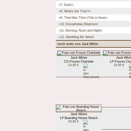
>7. Dusk<
>8. What's the Trick?<
>9. That Was Then (This is Now)<
>10. Eosophobia (Reprise)<
>11. Morning, Noon and Night<
>12. Shedding My Velvet
noch mehr von Jack White
Jack White
Jack Whi
CD Frozen Charlotte
LP Frozen Cha
14,95 €
24,95 €
Jack White
LP Boarding House Reach
29,95 €