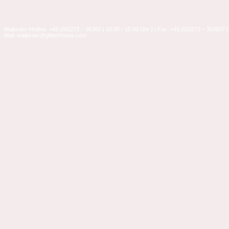
Mailorder-Hotline: +49 (0)5273 – 36360 ( 10:00 - 15:00 Uhr ) | Fax: +49 (0)5273 – 363637 |
Mail: mailorder@glitterhouse.com