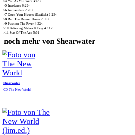
>4 You As You Were 3:43<
>5 Insolence 6:25<
>6 Immaculate 2:26<
>7 Open Your Houses (Basilisk) 3:25<
>8 Run The Banner Down 2:50<
>9 Pushing The River 4:32<
>10 Believing Makes It Easy 4:11<
>11 Star Of The Age 5:01
noch mehr von Shearwater
Shearwater
CD The New World