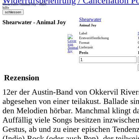
Widerrufsbelehrung / Cancellation P
Shearwater: Animal Joy - Hilfe
hilfe
Shearwater
Shearwater - Animal Joy
Animal Joy
Label
Erstveröffentlichung
Format
Lieferzeit
Preis
Rezension
12er der Austin-Band von Okkervil Rivers
abgesehen von einer teilakust. Ballade si
den Melodien hörbar. Manchmal klingt das
Auffällig viele Songs besitzen inzwisch
Gestus, ab und zu einer epischen Tendenz 
(Indie) Rock (oder auch Pop), der teilwei