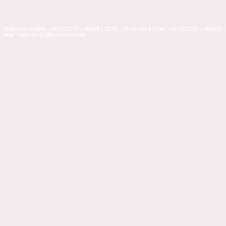
Mailorder-Hotline: +49 (0)5273 – 36360 ( 10:00 - 15:00 Uhr ) | Fax: +49 (0)5273 – 363637 |
Mail: mailorder@glitterhouse.com