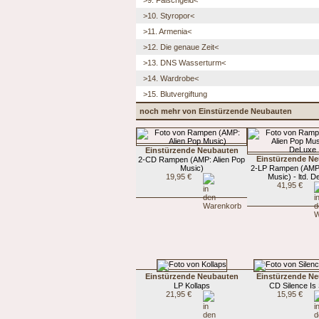
>10. Styropor<
>11. Armenia<
>12. Die genaue Zeit<
>13. DNS Wasserturm<
>14. Wardrobe<
>15. Blutvergiftung
noch mehr von Einstürzende Neubauten
Einstürzende Neubauten
Einstürzende N
2-CD Rampen (AMP: Alien Pop
Music)
2-LP Rampen (AMP:
19,95 €
Music) - ltd. 
41,95 €
Einstürzende Neubauten
Einstürzende N
LP Kollaps
CD Silence Is
21,95 €
15,95 €