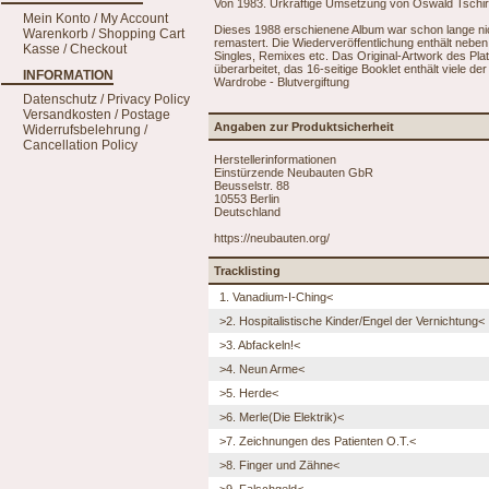
Von 1983. Urkräftige Umsetzung von Oswald Tschirt
Mein Konto / My Account
Dieses 1988 erschienene Album war schon lange nic
Warenkorb / Shopping Cart
remastert. Die Wiederveröffentlichung enthält neben
Kasse / Checkout
Singles, Remixes etc. Das Original-Artwork des Pl
überarbeitet, das 16-seitige Booklet enthält viele 
INFORMATION
Wardrobe - Blutvergiftung
Datenschutz / Privacy Policy
Versandkosten / Postage
Angaben zur Produktsicherheit
Widerrufsbelehrung /
Cancellation Policy
Herstellerinformationen
Einstürzende Neubauten GbR
Beusselstr. 88
10553 Berlin
Deutschland
https://neubauten.org/
Tracklisting
1. Vanadium-I-Ching<
>2. Hospitalistische Kinder/Engel der Vernichtung<
>3. Abfackeln!<
>4. Neun Arme<
>5. Herde<
>6. Merle(Die Elektrik)<
>7. Zeichnungen des Patienten O.T.<
>8. Finger und Zähne<
>9. Falschgeld<