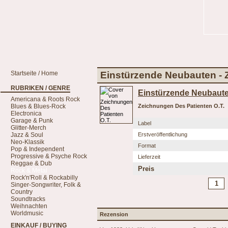
Startseite / Home
Einstürzende Neubauten - 
RUBRIKEN / GENRE
Einstürzende Neubaut
Americana & Roots Rock
Blues & Blues-Rock
Zeichnungen Des Patienten O.T.
Electronica
Garage & Punk
Label
Glitter-Merch
Jazz & Soul
Erstveröffentlichung
Neo-Klassik
Format
Pop & Independent
Progressive & Psyche Rock
Lieferzeit
Reggae & Dub
Preis
Rock & Metal
Rock'n'Roll & Rockabilly
Singer-Songwriter, Folk &
Country
Soundtracks
Weihnachten
Worldmusic
Rezension
EINKAUF / BUYING