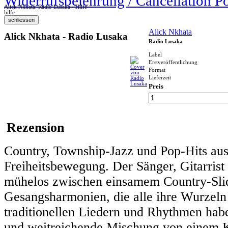
Widerrufsbelehrung / Cancellation P
Alick Nkhata: Radio Lusaka - Hilfe
hilfe
Alick Nkhata
Alick Nkhata - Radio Lusaka
Radio Lusaka
Label
Erstveröffentlichung
Format
Lieferzeit
Preis
Rezension
Country, Township-Jazz und Pop-Hits au
Freiheitsbewegung. Der Sänger, Gitarris
mühelos zwischen einsamem Country-Slid
Gesangsharmonien, die alle ihre Wurzeln
traditionellen Liedern und Rhythmen hab
und weitreichende Mischung von einem K