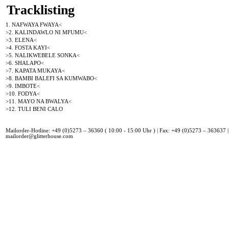
Tracklisting
1. NAFWAYA FWAYA<
>2. KALINDAWLO NI MFUMU<
>3. ELENA<
>4. FOSTA KAYI<
>5. NALIKWEBELE SONKA<
>6. SHALAPO<
>7. KAPATA MUKAYA<
>8. BAMBI BALEFI SA KUMWABO<
>9. IMBOTE<
>10. FODYA<
>11. MAYO NA BWALYA<
>12. TULI BENI CALO
Mailorder-Hotline: +49 (0)5273 – 36360 ( 10:00 - 15:00 Uhr ) | Fax: +49 (0)5273 – 363637 |
mailorder@glitterhouse.com