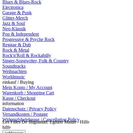
Blues & Blues-Rock
Electronica
Garage & Punk
Glitter-Merch
Jazz & Soul
Neo-Klassik
Pop & Independent
Progressive & Psyche Rock
Reggae & Dub
Rock & Metal
Rock'n'Roll & Rockabilly
Singer-Songwriter, Folk & Country
Soundtracks
Weihnachten
Worldmusic
einkauf / Buying
Mein Konto / My Account
Warenkorb / Shopping Cart
Kasse / Checkout
information
Datenschutz / Privacy Policy
Versandkosten / Postage
Widerrufsbelehrung / Cancellation Policy
Les Filles De Illighadad: Eghass Malan - Hilfe
hilfe