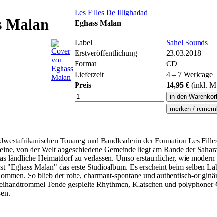
Les Filles De Illighadad
ss Malan
Eghass Malan
Label
Sahel Sounds
Erstveröffentlichung
23.03.2018
Format
CD
Lieferzeit
4 – 7 Werktage
Preis
14,95 €
(inkl.
M
nordwestafrikanischen Touareg und Bandleaderin der Formation Les Filles
eine, von der Welt abgeschiedene Gemeinde liegt am Rande der Sahara 
 das ländliche Heimatdorf zu verlassen. Umso erstaunlicher, wie moder
 "Eghass Malan" das erste Studioalbum. Es erscheint beim selben Lab
men. So blieb der rohe, charmant-spontane und authentisch-originäre 
Zweihandtrommel Tende gespielte Rhythmen, Klatschen und polyphoner G
ßen.