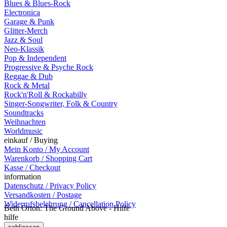
Blues & Blues-Rock
Electronica
Garage & Punk
Glitter-Merch
Jazz & Soul
Neo-Klassik
Pop & Independent
Progressive & Psyche Rock
Reggae & Dub
Rock & Metal
Rock'n'Roll & Rockabilly
Singer-Songwriter, Folk & Country
Soundtracks
Weihnachten
Worldmusic
einkauf / Buying
Mein Konto / My Account
Warenkorb / Shopping Cart
Kasse / Checkout
information
Datenschutz / Privacy Policy
Versandkosten / Postage
Widerrufsbelehrung / Cancellation Policy
Beth Orton: The Ground Above - Hilfe
hilfe