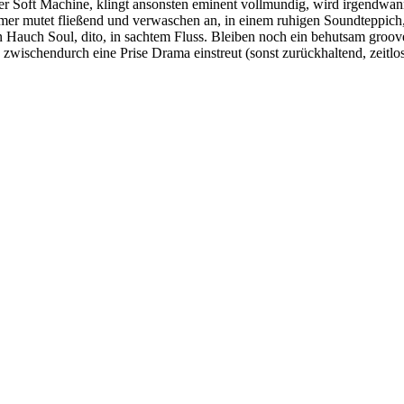
0er Soft Machine, klingt ansonsten eminent vollmundig, wird irgendwa
mmer mutet fließend und verwaschen an, in einem ruhigen Soundteppich
in Hauch Soul, dito, in sachtem Fluss. Bleiben noch ein behutsam groove
s zwischendurch eine Prise Drama einstreut (sonst zurückhaltend, zeitl