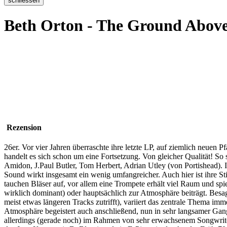
Beth Orton - The Ground Abov
Rezension
26er. Vor vier Jahren überraschte ihre letzte LP, auf ziemlich neuen 
handelt es sich schon um eine Fortsetzung. Von gleicher Qualität! So
Amidon, J.Paul Butler, Tom Herbert, Adrian Utley (von Portishead). In
Sound wirkt insgesamt ein wenig umfangreicher. Auch hier ist ihre St
tauchen Bläser auf, vor allem eine Trompete erhält viel Raum und spie
wirklich dominant) oder hauptsächlich zur Atmosphäre beiträgt. Besag
meist etwas längeren Tracks zutrifft), variiert das zentrale Thema im
Atmosphäre begeistert auch anschließend, nun in sehr langsamer Ganga
allerdings (gerade noch) im Rahmen von sehr erwachsenem Songwriter-