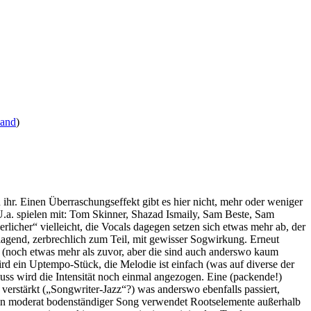
sand
)
 ihr. Einen Überraschungseffekt gibt es hier nicht, mehr oder weniger
 U.a. spielen mit: Tom Skinner, Shazad Ismaily, Sam Beste, Sam
rlicher“ vielleicht, die Vocals dagegen setzen sich etwas mehr ab, der
klagend, zerbrechlich zum Teil, mit gewisser Sogwirkung. Erneut
ert (noch etwas mehr als zuvor, aber die sind auch anderswo kaum
rd ein Uptempo-Stück, die Melodie ist einfach (was auf diverse der
luss wird die Intensität noch einmal angezogen. Eine (packende!)
verstärkt („Songwriter-Jazz“?) was anderswo ebenfalls passiert,
. Ein moderat bodenständiger Song verwendet Rootselemente außerhalb