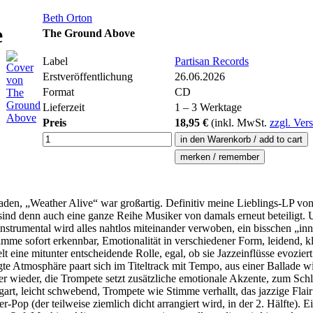
Beth Orton
e
The Ground Above
Label
Partisan Records
Erstveröffentlichung
26.06.2026
Format
CD
Lieferzeit
1 – 3 Werktage
Preis
18,95 €
(inkl.
MwSt.
zzgl. Ver
Pfaden, „Weather Alive“ war großartig. Definitiv meine Lieblings-LP von
 sind denn auch eine ganze Reihe Musiker von damals erneut beteiligt.
strumental wird alles nahtlos miteinander verwoben, ein bisschen „inne
imme sofort erkennbar, Emotionalität in verschiedener Form, leidend, 
lt eine mitunter entscheidende Rolle, egal, ob sie Jazzeinflüsse evozi
te Atmosphäre paart sich im Titeltrack mit Tempo, aus einer Ballade wi
mer wieder, die Trompete setzt zusätzliche emotionale Akzente, zum Sch
rt, leicht schwebend, Trompete wie Stimme verhallt, das jazzige Flair 
Pop (der teilweise ziemlich dicht arrangiert wird, in der 2. Hälfte)