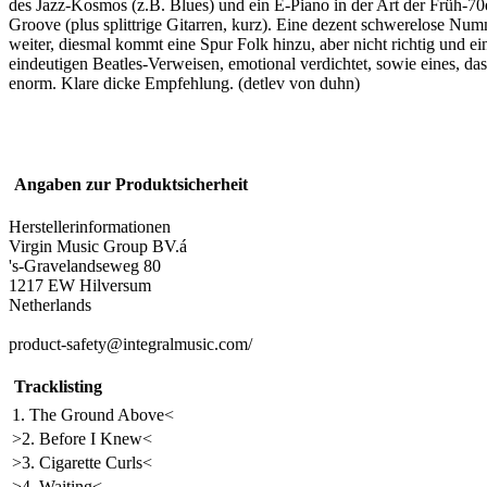
des Jazz-Kosmos (z.B. Blues) und ein E-Piano in der Art der Früh-7
Groove (plus splittrige Gitarren, kurz). Eine dezent schwerelose Nu
weiter, diesmal kommt eine Spur Folk hinzu, aber nicht richtig und e
eindeutigen Beatles-Verweisen, emotional verdichtet, sowie eines, da
enorm. Klare dicke Empfehlung. (detlev von duhn)
Angaben zur Produktsicherheit
Herstellerinformationen
Virgin Music Group BV.á
's-Gravelandseweg 80
1217 EW Hilversum
Netherlands
product-safety@integralmusic.com/
Tracklisting
1. The Ground Above<
>2. Before I Knew<
>3. Cigarette Curls<
>4. Waiting<