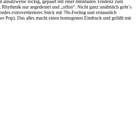
nn ansatzweise rockig, gepaart mit einer minimalen Tendenz zum
, Rhythmik nur angedeutet und „offen“. Nicht ganz unähnlich geht´s
ndes extrovertierteres Stück mit 70s-Feeling und erstaunlich
oser Pop). Das alles macht einen homogenen Eindruck und gefällt mir