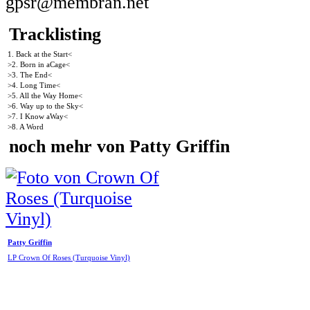
gpsr@membran.net
Tracklisting
1. Back at the Start<
>2. Born in aCage<
>3. The End<
>4. Long Time<
>5. All the Way Home<
>6. Way up to the Sky<
>7. I Know aWay<
>8. A Word
noch mehr von Patty Griffin
Patty Griffin
LP Crown Of Roses (Turquoise Vinyl)