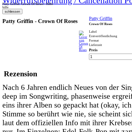
Widerrufsbelehrung / Cancellation P
Patty Griffin: Crown Of Roses - Hilfe
hilfe
Patty Griffin
Patty Griffin - Crown Of Roses
Crown Of Roses
Label
Erstveröffentlichung
Format
Lieferzeit
Preis
Rezension
Nach 6 Jahren endlich Neues von der Sing
deep im Songwriting, phasenweise ergreif
eins ihrer Alben so gepackt hat (okay, ich
Stimme so berührt wie nie, sie scheint si
laut dem offiziellen Info mit ihrer Krebse
nur. Im Einzelnen: Edel-Folk-Pop mit z