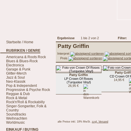
Ergebnisse
1 bis 2 von 2
Filter:
Startseite / Home
Patty Griffin
RUBRIKEN / GENRE
Interpret
Americana & Roots Rock
Preis
Blues & Blues-Rock
Electronica
Garage & Punk
Patty Griff
Glitter-Merch
Patty Griffin
CD Crown Of 
Jazz & Soul
LP Crown Of Roses
14,95 €
Neo-Klassik
(Turquoise Vinyl)
Pop & Independent
26,95 €
Progressive & Psyche Rock
Reggae & Dub
Rock & Metal
Rock'n'Roll & Rockabilly
Singer-Songwriter, Folk &
Country
Soundtracks
Weihnachten
alle Preise inkl. 19% MwSt.
zzgl. Versand
Worldmusic
EINKAUF / BUYING