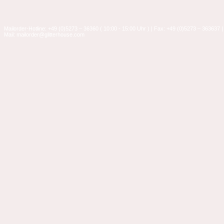
Mailorder-Hotline: +49 (0)5273 – 36360 ( 10:00 - 15:00 Uhr ) | Fax: +49 (0)5273 – 363637 |
Mail: mailorder@glitterhouse.com