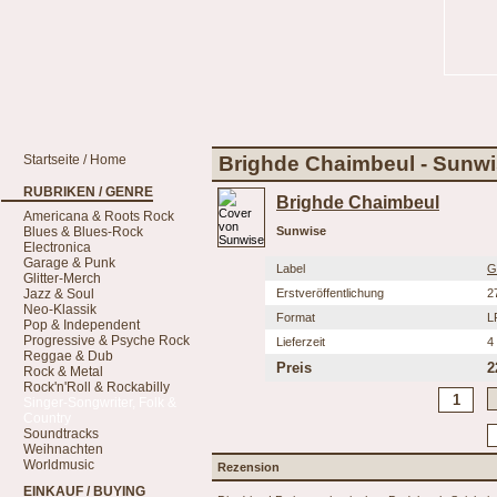
Startseite / Home
Brighde Chaimbeul - Sunw
RUBRIKEN / GENRE
Brighde Chaimbeul
Americana & Roots Rock
Blues & Blues-Rock
Sunwise
Electronica
Garage & Punk
Label
Gl
Glitter-Merch
Jazz & Soul
Erstveröffentlichung
2
Neo-Klassik
Format
L
Pop & Independent
Progressive & Psyche Rock
Lieferzeit
4
Reggae & Dub
Preis
2
Rock & Metal
Rock'n'Roll & Rockabilly
Singer-Songwriter, Folk &
Country
Soundtracks
Weihnachten
Worldmusic
Rezension
EINKAUF / BUYING