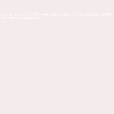
Mailorder-Hotline: +49 (0)5273 – 36360 ( 10:00 - 15:00 Uhr ) | Fax: +49 (0)5273 – 363637 |
Mail: mailorder@glitterhouse.com