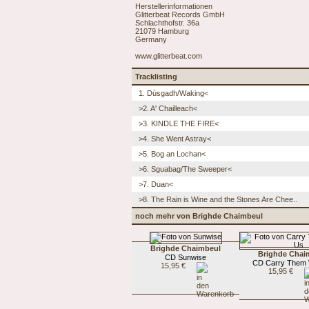
Herstellerinformationen
Glitterbeat Records GmbH
Schlachthofstr. 36a
21079 Hamburg
Germany
www.glitterbeat.com
Tracklisting
1. Dùsgadh/Waking<
>2. A' Chailleach<
>3. KINDLE THE FIRE<
>4. She Went Astray<
>5. Bog an Lochan<
>6. Sguabag/The Sweeper<
>7. Duan<
>8. The Rain is Wine and the Stones Are Chee..
noch mehr von Brighde Chaimbeul
Brighde Chaimbeul
Brighde Chai
CD Sunwise
CD Carry Them 
15,95 €
15,95 €