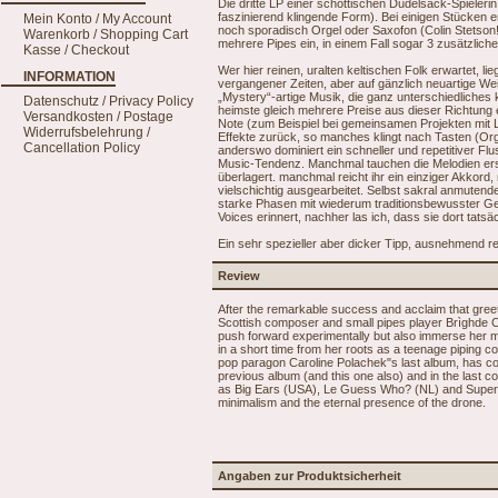
Die dritte LP einer schottischen Dudelsack-Spielerin 
faszinierend klingende Form). Bei einigen Stücken er
Mein Konto / My Account
noch sporadisch Orgel oder Saxofon (Colin Stetson
Warenkorb / Shopping Cart
mehrere Pipes ein, in einem Fall sogar 3 zusätzliche
Kasse / Checkout
Wer hier reinen, uralten keltischen Folk erwartet, lie
INFORMATION
vergangener Zeiten, aber auf gänzlich neuartige We
„Mystery“-artige Musik, die ganz unterschiedliches 
Datenschutz / Privacy Policy
heimste gleich mehrere Preise aus dieser Richtung ei
Versandkosten / Postage
Note (zum Beispiel bei gemeinsamen Projekten mit L
Widerrufsbelehrung /
Effekte zurück, so manches klingt nach Tasten (Org
Cancellation Policy
anderswo dominiert ein schneller und repetitiver Fl
Music-Tendenz. Manchmal tauchen die Melodien erst
überlagert. manchmal reicht ihr ein einziger Akkord
vielschichtig ausgearbeitet. Selbst sakral anmute
starke Phasen mit wiederum traditionsbewusster Gest
Voices erinnert, nachher las ich, dass sie dort tatsä
Ein sehr spezieller aber dicker Tipp, ausnehmend r
Review
After the remarkable success and acclaim that greet
Scottish composer and small pipes player Brìghde C
push forward experimentally but also immerse her mu
in a short time from her roots as a teenage piping c
pop paragon Caroline Polachek"s last album, has c
previous album (and this one also) and in the last c
as Big Ears (USA), Le Guess Who? (NL) and Superson
minimalism and the eternal presence of the drone.
Angaben zur Produktsicherheit