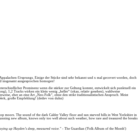
al Appalachen-Ursprungs. Einige der Stücke sind sehr bekannt und x mal gecovert worden, doch
g. Und insgesamt ausgesprochen homogen!
unterschiedlicher Prominenz wenn die stärker zur Geltung kommt, entwickelt sich punktuell ein
ong), 1,2 Tracks wirken ein klein wenig „heller“ (okay, relativ gesehen), wahlweise
tzweise, eher an eine Art „Neo-Folk“, ohne den strikt traditionalistischen Anspruch. Meist
s Werk, große Empfehlung! (detlev von duhn)
top moors. The sound of the dark Calder Valley floor and sun starved hills in West Yorkshire in
stunning new album, knows only too well about such weather, how rare and treasured the breaks
buoying up Hayden’s deep, measured voice."
- The Guardian ('Folk Album of the Month')