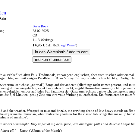
den
Rain
Basin Rock
hung
28.02.2025
CD
1 – 3 Werktage
14,95 €
(inkl.
MwSt.
zzgl. Versand
)
ch ausschließlich alten Folk-Traditionals, vorwiegend englischen, aber auch irischen oder einm
ausgerichtet, und mit einigen Parallelen, z.B. zu Shirley Collins), sondern oft schlicht großarti
 wiederum ist nicht so „normal“) Banjo auf der anderen (allerdings nicht immer präsent, und in 
in wenig dunkel eingefärbt (respektive melancholisch), es gibt Drone-Tendenzen (nicht in jedem S
st engelsgleich empor auf jeden Fall fasziniert sie! Ganz zum Schluss dachte ich, wenigstens ansa
um die 5, 6 Minuten, genug Zeit, um ihre volle Wirkung zu entfachen. Ein faszinierendes tolle
nd and the weather. Wrapped in mist and drizzle, the crawling drone of low heavy clouds on flat-
e experimental musician, who invites the ghosts in for the classic folk songs that make up her 
 minute of sunshine".
den moors at midnight. They unfurl at a glacial pace, with analogue synths and delicate banjos 
f them all."
- Uncut ('Album of the Month')