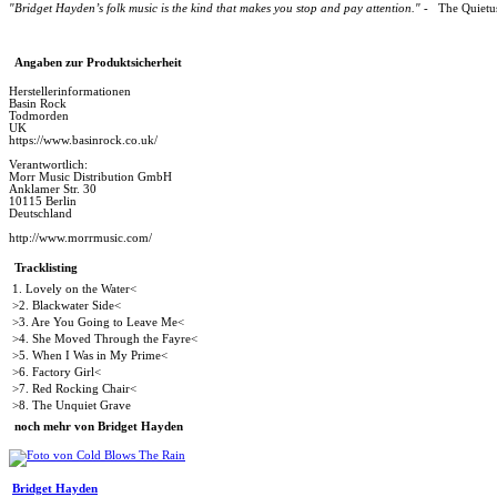
"Bridget Hayden’s folk music is the kind that makes you stop and pay attention."
- The Quietu
Angaben zur Produktsicherheit
Herstellerinformationen
Basin Rock
Todmorden
UK
https://www.basinrock.co.uk/
Verantwortlich:
Morr Music Distribution GmbH
Anklamer Str. 30
10115 Berlin
Deutschland
http://www.morrmusic.com/
Tracklisting
1. Lovely on the Water<
>2. Blackwater Side<
>3. Are You Going to Leave Me<
>4. She Moved Through the Fayre<
>5. When I Was in My Prime<
>6. Factory Girl<
>7. Red Rocking Chair<
>8. The Unquiet Grave
noch mehr von Bridget Hayden
Bridget Hayden