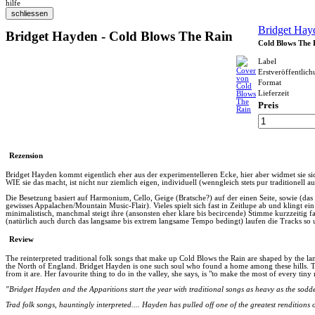
hilfe
Bridget Hay
Bridget Hayden - Cold Blows The Rain
Cold Blows The 
Label
Erstveröffentlic
Format
Lieferzeit
Preis
Rezension
Bridget Hayden kommt eigentlich eher aus der experimentelleren Ecke, hier aber widmet sie si
WIE sie das macht, ist nicht nur ziemlich eigen, individuell (wenngleich stets pur traditionell 
Die Besetzung basiert auf Harmonium, Cello, Geige (Bratsche?) auf der einen Seite, sowie (das
gewisses Appalachen/Mountain Music-Flair). Vieles spielt sich fast in Zeitlupe ab und klingt e
minimalistisch, manchmal steigt ihre (ansonsten eher klare bis becircende) Stimme kurzzeitig fa
(natürlich auch durch das langsame bis extrem langsame Tempo bedingt) laufen die Tracks so 
Review
The reinterpreted traditional folk songs that make up Cold Blows the Rain are shaped by the la
the North of England. Bridget Hayden is one such soul who found a home among these hills. Th
from it are. Her favourite thing to do in the valley, she says, is "to make the most of every tiny
"Bridget Hayden and the Apparitions start the year with traditional songs as heavy as the sod
Trad folk songs, hauntingly interpreted.... Hayden has pulled off one of the greatest renditions o