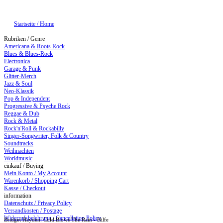
Startseite / Home
Rubriken / Genre
Americana & Roots Rock
Blues & Blues-Rock
Electronica
Garage & Punk
Glitter-Merch
Jazz & Soul
Neo-Klassik
Pop & Independent
Progressive & Psyche Rock
Reggae & Dub
Rock & Metal
Rock'n'Roll & Rockabilly
Singer-Songwriter, Folk & Country
Soundtracks
Weihnachten
Worldmusic
einkauf / Buying
Mein Konto / My Account
Warenkorb / Shopping Cart
Kasse / Checkout
information
Datenschutz / Privacy Policy
Versandkosten / Postage
Widerrufsbelehrung / Cancellation Policy
Bridget Hayden: Cold Blows The Rain - Hilfe