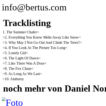
info@bertus.com
Tracklisting
1. The Summer Chafer<
>2. Everything You Know Melts Away Like Snow<
>3. Why May I Not Go Out And Climb The Trees?<
>4. If You Look At The Picture Too Long<
>5. Lonely Girl<
>6. The Light Of Dawn<
>7. Like There Was A Door<
>8. The Fox Chase<
>9. As Long As We Last<
>10. Alabursy
noch mehr von Daniel No