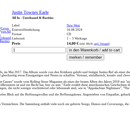
Justin Townes Earle
All In - Unreleased & Rarities
Label
New West
Erstveröffentlichung
16.08.2024
Format
CD
Lieferzeit
1 – 3 Werktage
Preis
14,00 €
(inkl.
MwSt.
zzgl. Versand
)
rds, im Mai 2017. Das Album wurde von den Kritikern gelobt und festigte Justins Ruf als einer 
ichzeitig etwas Einzigartiges und Neues zu schaffen. Vertraut, einfallsreich, kreativ und cleve
t Causes" wurde vom Rolling Stone Magazine als eines der besten Alben des Jahres 2019 mit "ein
llkommen ist und ein Recht hat, hier zu sein." Earle erzählt diese amerikanischen Geschichten det
lungen, die nicht weniger erschütternd oder lebensnah sind, wie in "Appalachian Nightmare", "Th
 tiefen Blick auf die Hoffnungsvollen und die Hoffnungslosen. Angetrieben von Empathie, geback
ns Vermächtnis. Die Sammlung enthält viele noch nie gehörte Songs, Demos und Coversongs, die 