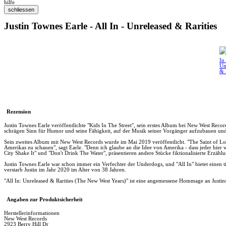
hilfe
Justin Townes Earle - All In - Unreleased & Rarities
Rezension
Justin Townes Earle veröffentlichte "Kids In The Street", sein erstes Album bei New West Reco
schrägen Sinn für Humor und seine Fähigkeit, auf der Musik seiner Vorgänger aufzubauen und gle
Sein zweites Album mit New West Records wurde im Mai 2019 veröffentlicht. "The Saint of Los
Amerikas zu schauen", sagt Earle. "Denn ich glaube an die Idee von Amerika - dass jeder hier wi
City Shake It" und "Don't Drink The Water", präsentieren andere Stücke fiktionalisierte Erzäh
Justin Townes Earle war schon immer ein Verfechter der Underdogs, und "All In" bietet einen
verstarb Justin im Jahr 2020 im Alter von 38 Jahren.
"All In: Unreleased & Rarities (The New West Years)" ist eine angemessene Hommage an Justi
Angaben zur Produktsicherheit
Herstellerinformationen
New West Records
2923 Berry Hill Dr