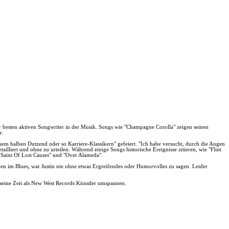
der besten aktiven Songwriter in der Musik. Songs wie "Champagne Corolla" zeigen seinen
r.
em halben Dutzend oder so Karriere-Klassikern" gefeiert. "Ich habe versucht, durch die Augen
ailliert und ohne zu urteilen. Während einige Songs historische Ereignisse zitieren, wie "Flint
e Saint Of Lost Causes" und "Over Alameda".
en im Blues, war Justin nie ohne etwas Ergreifendes oder Humorvolles zu sagen. Leider
seine Zeit als New West Records Künstler umspannen.