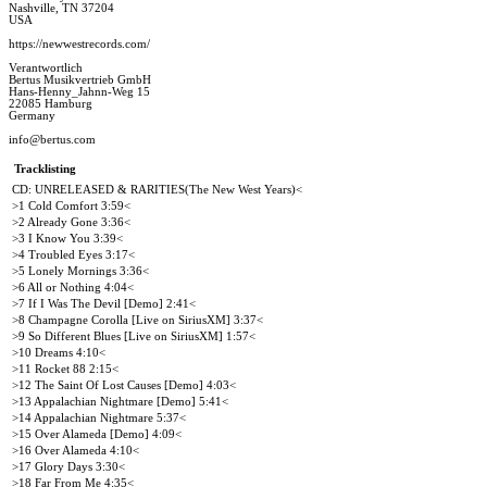
Nashville, TN 37204
USA
https://newwestrecords.com/
Verantwortlich
Bertus Musikvertrieb GmbH
Hans-Henny_Jahnn-Weg 15
22085 Hamburg
Germany
info@bertus.com
Tracklisting
CD: UNRELEASED & RARITIES(The New West Years)<
>1 Cold Comfort 3:59<
>2 Already Gone 3:36<
>3 I Know You 3:39<
>4 Troubled Eyes 3:17<
>5 Lonely Mornings 3:36<
>6 All or Nothing 4:04<
>7 If I Was The Devil [Demo] 2:41<
>8 Champagne Corolla [Live on SiriusXM] 3:37<
>9 So Different Blues [Live on SiriusXM] 1:57<
>10 Dreams 4:10<
>11 Rocket 88 2:15<
>12 The Saint Of Lost Causes [Demo] 4:03<
>13 Appalachian Nightmare [Demo] 5:41<
>14 Appalachian Nightmare 5:37<
>15 Over Alameda [Demo] 4:09<
>16 Over Alameda 4:10<
>17 Glory Days 3:30<
>18 Far From Me 4:35<