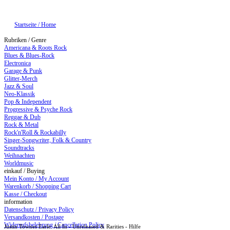
Startseite / Home
Rubriken / Genre
Americana & Roots Rock
Blues & Blues-Rock
Electronica
Garage & Punk
Glitter-Merch
Jazz & Soul
Neo-Klassik
Pop & Independent
Progressive & Psyche Rock
Reggae & Dub
Rock & Metal
Rock'n'Roll & Rockabilly
Singer-Songwriter, Folk & Country
Soundtracks
Weihnachten
Worldmusic
einkauf / Buying
Mein Konto / My Account
Warenkorb / Shopping Cart
Kasse / Checkout
information
Datenschutz / Privacy Policy
Versandkosten / Postage
Widerrufsbelehrung / Cancellation Policy
Justin Townes Earle: All In - Unreleased & Rarities - Hilfe