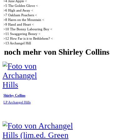
>4 June Apple <
>5 The Golden Glove <
>6 High and Away <
>7 Oakham Poachers <
>8 Hares on the Mountain <
>9 Hand and Heart <
>10 The Bonny Labouring Boy <
>11 Swaggering Boney <
>12 How Far is it to Bethlehem? <
>13 Archangel Hill
noch mehr von Shirley Collins
Shirley Collins
LP Archangel Hills