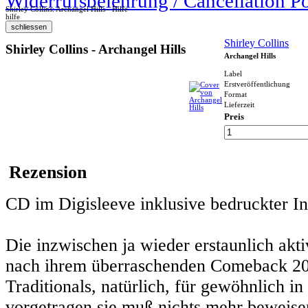
Widerrufsbelehrung / Cancellation P
Shirley Collins: Archangel Hills - Hilfe
hilfe
Shirley Collins
Shirley Collins - Archangel Hills
Archangel Hills
Label
Erstveröffentlichung
Format
Lieferzeit
Preis
Rezension
CD im Digisleeve inklusive bedruckter I
Die inzwischen ja wieder erstaunlich akt
nach ihrem überraschenden Comeback 201
Traditionals, natürlich, für gewöhnlich i
vorgetragen sie muß nichts mehr beweisen