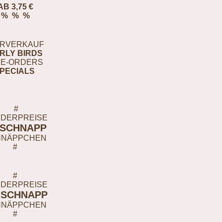
AB 3,75 €
% % %
RVERKAUF
RLY BIRDS
E-ORDERS
PECIALS
#
DERPREISE
-SCHNAPP
HNÄPPCHEN
#
#
DERPREISE
-SCHNAPP
HNÄPPCHEN
#