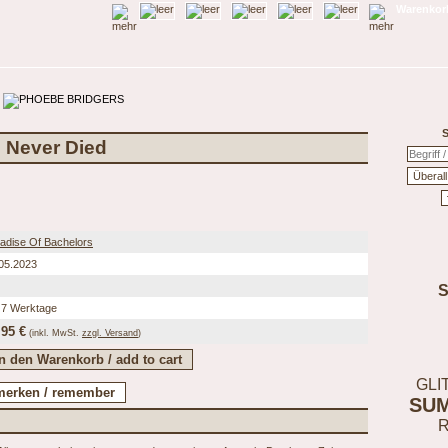
Warenkorb
S
 Never Died
adise Of Bachelors
05.2023
 7 Werktage
,95 €
(inkl.
MwSt.
zzgl. Versand
)
GLI
SU