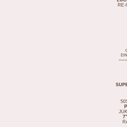
RE-
EI
-----
SUP
50
JUK
7
R