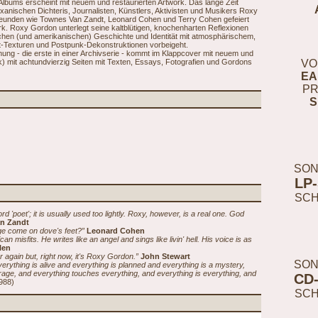
 Albums erscheint mit neuem und restaurierten Artwork. Das lange Zeit
xanischen Dichteris, Journalisten, Künstlers, Aktivisten und Musikers Roxy
reunden wie Townes Van Zandt, Leonard Cohen und Terry Cohen gefeiert
rk. Roxy Gordon unterlegt seine kaltblütigen, knochenharten Reflexionen
schen (und amerikanischen) Geschichte und Identität mit atmosphärischem,
-Texturen und Postpunk-Dekonstruktionen vorbeigeht.
chung - die erste in einer Archivserie - kommt im Klappcover mit neuem und
k) mit achtundvierzig Seiten mit Texten, Essays, Fotografien und Gordons
VO
EA
PR
S
SON
LP
SC
rd 'poet'; it is usually used too lightly. Roxy, however, is a real one. God
n Zandt
ge come on dove's feet?”
Leonard Cohen
n misfits. He writes like an angel and sings like livin' hell. His voice is as
len
 again but, right now, it's Roxy Gordon.”
John Stewart
SON
erything is alive and everything is planned and everything is a mystery,
rage, and everything touches everything, and everything is everything, and
CD
988)
SC