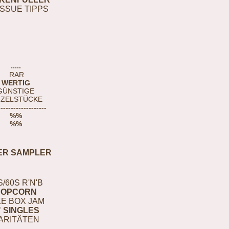
ISSUE TIPPS
-----
RAR
WERTIG
GÜNSTIGE
NZELSTÜCKE
-------------------
%%
%%
ER SAMPLER
S/60S R'N'B
POPCORN
E BOX JAM
" SINGLES
ARITÄTEN