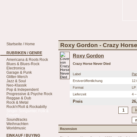
Startseite / Home
Roxy Gordon - Crazy Horse
RUBRIKEN / GENRE
Roxy Gordon
Americana & Roots Rock
Blues & Blues-Rock
Crazy Horse Never Died
Electronica
Garage & Punk
Label
Par
Glitter-Merch
Jazz & Soul
Erstveröffentlichung
12.
Neo-Klassik
Format
LP
Pop & Independent
Progressive & Psyche Rock
Lieferzeit
4 –
Reggae & Dub
Preis
26
Rock & Metal
Rock'n'Roll & Rockabilly
Singer-Songwriter, Folk &
Country
Soundtracks
Weihnachten
Worldmusic
Rezension
EINKAUF / BUYING