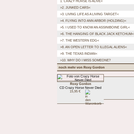
1. CRAZY HORSE IS ALIVE<
>2. JUNKED CARS<
>3. LIVING LIFE AS A LIVING TARGET<
>4. FLYING INTO ANN ARBOR (HOLDING)<
>5. I USED TO KNOW AN ASSINIBOINE GIRL<
>6. THE HANGING OF BLACK JACK KETCHUM<
>7. THE WESTERN EDG<
>8. AN OPEN LETTER TO ILLEGAL ALIENS<
>9. THE TEXAS INDIAN<
>10. WHY DO I MISS SOMEONE?
noch mehr von Roxy Gordon
Roxy Gordon
CD Crazy Horse Never Died
15,95 €