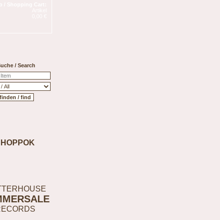
 / Shopping Cart:
Artikel
0,00 €
uche / Search
SHOPPOK
TTERHOUSE
MMERSALE
RECORDS