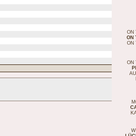
ON 
ON 
ON 
ON 
P
AU
M
C
K
W
LÜC