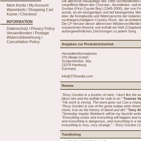
Die allererste Neuauflage des 1988 veröffentlichten
vergriffene Album des Choctaw-, Assiniboine- und te
Mein Konto / My Account
Gordon (First Coyote Boy) (1945-2000), der von F
Warenkorb / Shopping Cart
wurde, ist ein einzigartiges und tief bewegendes We
Kasse / Checkout
über die Komplexität und Widersprüche der indiani
synthiegeschädigtem Country-Rock, der an Ambient
INFORMATION
Die LP-Version dieser allerersten Wiederveröffentli
restaurierten Artwork und enthält ein Heft (Chapboo
Datenschutz / Privacy Policy
außergewöhnlichen Zeichnungen zu jedem Song.
Versandkosten / Postage
Widerrufsbelehrung /
Cancellation Policy
Angaben zur Produktsicherheit
Herstellerinformationen
375 Media GmbH
Schlachthofstr. 36a
21079 Hamburg
Germany
info@375media.com
Review
"Roxy Gordon is a brother of mine. I don't like the wo
bless him and the buffalo he rode in on.”
Townes Va
"His work is strong. The word goes out Can a chan
"Roxy Gordon is one of the great outlaw artist America
stone, true as the history of blood and dirt.”
Terry Al
“Someday maybe Steinbeck will be my favorite writer
"Everything exists and everything will happen and ev
and everything is dangerous, and everything is a mi
everything is very, very strange.”
- Roxy Gordon (1
Tracklisting