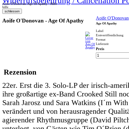
Widerrufsbelehrung / Cancellation P
Aoife O'Donovan: Age Of Apathy - Hilfe
hilfe
Aoife O'Donovan
Aoife O'Donovan - Age Of Apathy
Age Of Apathy
Label
Erstveröffentlichung
Format
Lieferzeit
Preis
Rezension
22er. Erst die 3. Solo-LP der irisch-amer
ihre großartige ex-Band Crooked Still no
Sarah Jarosz und Sara Watkins (I´m With 
verändert und von herausragender Qualitä
agierender Rhythmusgruppe (David Piltch, 
unterlegt, von Gästen wie Tim O´Brien (