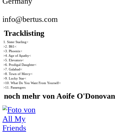
Germany
info@bertus.com
Tracklisting
1. Sister Starling<
>2. B61<
>3. Phoenix<
>4. Age of Apathy<
>5. Elevators<
>6. Prodigal Daughter<
>7. Galahad<
>8. Town of Mercy<
>9. Lucky Star<
>10. What Do You Want From Yourself<
>11. Passengers
noch mehr von Aoife O'Donovan