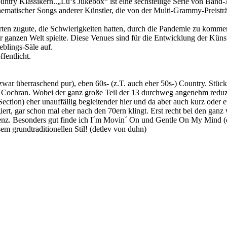
ountry Klassikern..„Lu‘s Jukebox“ ist eine sechsteilige Serie von Ban
hematischer Songs anderer Künstler, die von der Multi-Grammy-Preist
rten zugute, die Schwierigkeiten hatten, durch die Pandemie zu komme
r ganzen Welt spielte. Diese Venues sind für die Entwicklung der Küns
eblings-Säle auf.
fentlicht.
nd zwar überraschend pur), eben 60s- (z.T. auch eher 50s-) Country. St
ochran. Wobei der ganz große Teil der 13 durchweg angenehm reduziert
ction) eher unauffällig begleitender hier und da aber auch kurz oder 
agiert, gar schon mal eher nach den 70ern klingt. Erst recht bei den ga
endenz. Besonders gut finde ich I´m Movin´ On und Gentle On My Mind
em grundtraditionellen Stil! (detlev von duhn)