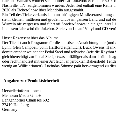
Lucinda Williams widmet sich in ihrer Lu's Jukebox Serie hier 60s C
Nashville, TN, aufgenommen wurden. Jeder Teil enthält eine Reihe t
2020 als Ticket-Show über Mandolin ausgestrahlt.
Ein Teil des Ticketverkaufs kam unabhängigen Musikveranstaltungso
sie in kleinen, mittleren und großen Clubs im ganzen Land und auf de
Wurzeln nie vergessen und führt oft Sonder-Shows in einigen ihrer Li
In diesem Jahr wird die Jukebox-Serie von Lu auf Vinyl und CD veröf
Unser Rezensent über das Album:
Der Titel ist auch Programm für die stilistische Ausrichtung hier (u
Lynn, Glen Campbell (John Hartford eigentlich), Buck Owens, Hank C
dominierender weinender Pedal Steel und teilweise (wie die Rhythm Se
gleichberechtigt zur Pedal Steel, etwas auffälliger als damals üblich 
oder recht handfest mit einer Art leicht angerockten Bakersfield-T
wenig an Willie erinnert). Lucindas Stimme paßt hervorragend zu dies
Angaben zur Produktsicherheit
Herstellerinformationen
Membran Media GmbH
Langenhorner Chaussee 602
22419 Hamburg
Germany