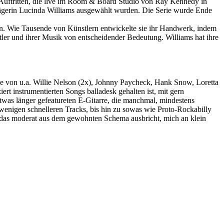
d-Auftritten, die live im Room & Board Studio von Ray Kennedy in
rägerin Lucinda Williams ausgewählt wurden. Die Serie wurde Ende
n. Wie Tausende von Künstlern entwickelte sie ihr Handwerk, indem
tler und ihrer Musik von entscheidender Bedeutung. Williams hat ihre
ücke von u.a. Willie Nelson (2x), Johnny Paycheck, Hank Snow, Loretta
 instrumentierten Songs balladesk gehalten ist, mit gern
etwas länger gefeatureten E-Gitarre, die manchmal, mindestens
nz wenigen schnelleren Tracks, bis hin zu sowas wie Proto-Rockabilly
 (das moderat aus dem gewohnten Schema ausbricht, mich an klein