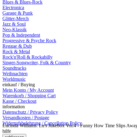
Blues & Blues-Rock
Electronica
Garage & Punk
Glitter-Merch
Jazz & Soul
Neo-Klassik
Pop & Independent
Progressive & Psyche Rock
Reggae & Dub
Rock & Metal
Rock'n'Roll & Rockabilly
Singer-Songwriter, Folk & Country
Soundtracks
Weihnachten
Worldmusic
einkauf / Buying
Mein Konto / My Account
Warenkorb / Shopping Cart
Kasse / Checkout
information
Datenschutz / Privacy Policy
Versandkosten / Postage
Widerrufsbelehrung / Cancellation Policy
Lucinda Williams: Lu's Jukebox Vol.4 - Funny How Time Slips Away:
hilfe