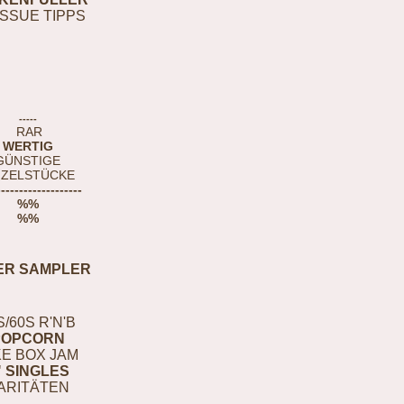
ISSUE TIPPS
-----
RAR
WERTIG
GÜNSTIGE
NZELSTÜCKE
-------------------
%%
%%
ER SAMPLER
S/60S R'N'B
POPCORN
E BOX JAM
" SINGLES
ARITÄTEN