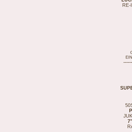
RE-
EI
-----
SUP
50
JUK
7
R