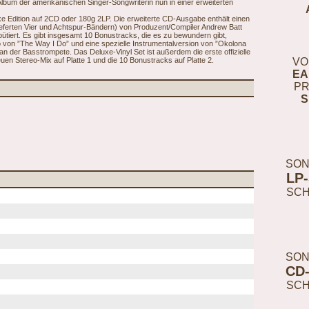
lbum der amerikanischen Singer-Songwriterin nun in einer erweiterten
xe Edition auf 2CD oder 180g 2LP. Die erweiterte CD-Ausgabe enthält einen
ieferten Vier und Achtspur-Bändern) von Produzent/Compiler Andrew Batt
tiert. Es gibt insgesamt 10 Bonustracks, die es zu bewundern gibt,
mo von ”The Way I Do” und eine spezielle Instrumentalversion von ”Okolona
 der Basstrompete. Das Deluxe-Vinyl Set ist außerdem die erste offizielle
en Stereo-Mix auf Platte 1 und die 10 Bonustracks auf Platte 2.
VO
EA
PR
S
SON
LP
SC
SON
CD
SC