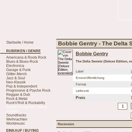
Startseite / Home
Bobbie Gentry - The Delta 
RUBRIKEN / GENRE
Bobbie Gentry
Americana & Roots Rock
Blues & Blues-Rock
The Delta Sweete (Deluxe Edition, e
Electronica
Garage & Punk
Label
Glitter-Merch
Jazz & Soul
Erstveröffentlichung
Neo-Klassik
Format
Pop & Independent
Progressive & Psyche Rock
Lieferzeit
Reggae & Dub
Preis
Rock & Metal
Rock'n'Roll & Rockabilly
Singer-Songwriter, Folk &
Country
Soundtracks
Weihnachten
Worldmusic
Rezension
EINKAUF / BUYING