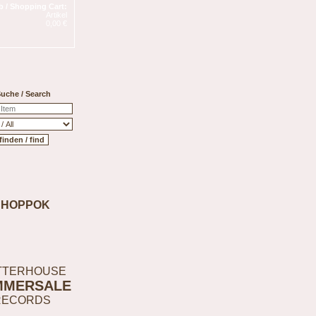
 / Shopping Cart:
Artikel
0,00 €
uche / Search
SHOPPOK
TTERHOUSE
MMERSALE
RECORDS