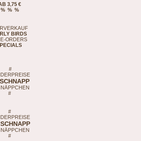
AB 3,75 €
% % %
RVERKAUF
RLY BIRDS
E-ORDERS
PECIALS
#
DERPREISE
-SCHNAPP
HNÄPPCHEN
#
#
DERPREISE
-SCHNAPP
HNÄPPCHEN
#