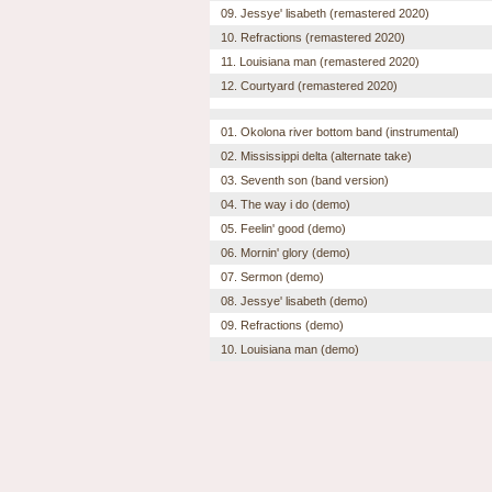
09. Jessye' lisabeth (remastered 2020)
10. Refractions (remastered 2020)
11. Louisiana man (remastered 2020)
12. Courtyard (remastered 2020)
01. Okolona river bottom band (instrumental)
02. Mississippi delta (alternate take)
03. Seventh son (band version)
04. The way i do (demo)
05. Feelin' good (demo)
06. Mornin' glory (demo)
07. Sermon (demo)
08. Jessye' lisabeth (demo)
09. Refractions (demo)
10. Louisiana man (demo)