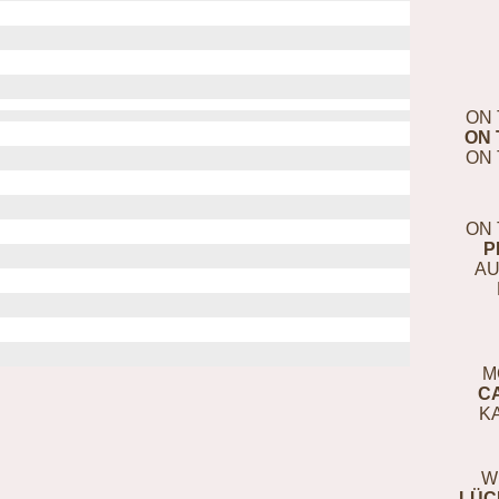
ON 
ON 
ON 
ON 
P
AU
M
C
K
W
LÜC