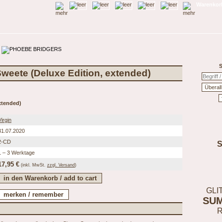
Warenkorb
S
Sweete (Deluxe Edition, extended)
xtended)
Virgin
31.07.2020
2-CD
1 – 3 Werktage
17,95 €
(inkl.
MwSt.
zzgl. Versand
)
GLI
SU