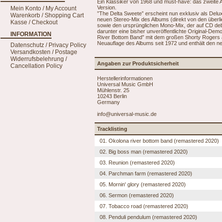
Ein Klassiker von 1968 und must-have: das zweite A
Version.
Mein Konto / My Account
”The Delta Sweete” erscheint nun exklusiv als Delu
Warenkorb / Shopping Cart
neuen Stereo-Mix des Albums (direkt von den überl
Kasse / Checkout
sowie den ursprünglichen Mono-Mix, der auf CD debü
darunter eine bisher unveröffentlichte Original-De
INFORMATION
River Bottom Band” mit dem großen Shorty Rogers an
Neuauflage des Albums seit 1972 und enthält den neu
Datenschutz / Privacy Policy
Versandkosten / Postage
Widerrufsbelehrung /
Angaben zur Produktsicherheit
Cancellation Policy
Herstellerinformationen
Universal Music GmbH
Mühlenstr. 25
10243 Berlin
Germany
info@universal-music.de
Tracklisting
01. Okolona river bottom band (remastered 2020)
02. Big boss man (remastered 2020)
03. Reunion (remastered 2020)
04. Parchman farm (remastered 2020)
05. Mornin' glory (remastered 2020)
06. Sermon (remastered 2020)
07. Tobacco road (remastered 2020)
08. Penduli pendulum (remastered 2020)