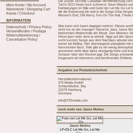
Die 2020er Secretly Canadian-Veröffentlichung ver
Tod in 2013 heute noch schmerzt. Neun Weisen unter
Mein Konto / My Account
Darbietungen im Stile und Geist der Let Me Go Let 
Warenkorb / Shopping Cart
die die Erinnerung bis weit in die Songs:Ohia-Verg
Kasse / Checkout
Mission's End, Old Worry, Fire On The Rail, Thistl
INFORMATION
Man kann sich kaum dagegen wehren: Dieses posthu
Datenschutz / Privacy Policy
nicht nur an der traurigen Tatsache, dass Jason Moli
Versandkosten / Postage
betörenden Melancholie der Musik. Des Meisters S
Widerrufsbelehrung /
Hören jetzt mehr denn je einholt. Vage auf den Spure
Cancellation Policy
recht kurzen) Songs aus dem Nachlass absolut einzi
immer bei Molina. Hier überwiegend unbegleitet mit s
hervortreten lässt. Teils gibt es ein wenig atmosph
ansonsten steht aber diese einzigartig hohe und kri
Schauer über den Rücken jagt. Die Songs entstande
Insgesamt ein intensives und berührendes Erlebnis,
Angaben zur Produktsicherheit
Herstellerinformationen
375 Media GmbH
Schlachthofstr. 36a
21079 Hamburg
Germany
info@375media.com
noch mehr von Jason Molina
Jason Molina
LP+DLC Let Me Go, Let Me
Go...