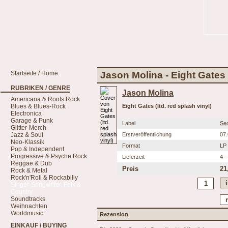
Startseite / Home
Jason Molina - Eight Gates (
RUBRIKEN / GENRE
Jason Molina
Americana & Roots Rock
Blues & Blues-Rock
Eight Gates (ltd. red splash vinyl)
Electronica
Garage & Punk
Label
Sec
Glitter-Merch
Jazz & Soul
Erstveröffentlichung
07
Neo-Klassik
Format
LP
Pop & Independent
Progressive & Psyche Rock
Lieferzeit
4 –
Reggae & Dub
Preis
21
Rock & Metal
Rock'n'Roll & Rockabilly
Singer-Songwriter, Folk &
Country
Soundtracks
Weihnachten
Worldmusic
Rezension
EINKAUF / BUYING