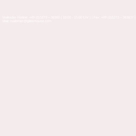
Mailorder-Hotline: +49 (0)5273 – 36360 ( 10:00 - 15:00 Uhr ) | Fax: +49 (0)5273 – 363637 |
Mail: mailorder@glitterhouse.com