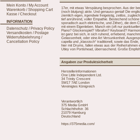
Mein Konto / My Account
17er, mit etwas Verspätung besprochen. Aus der be
Warenkorb / Shopping Cart
(noch blutjung) aktiv. Und genauso genial! Die engli
Kasse / Checkout
ziemlich eigen, irgendwie freigeistig, zeitlos, zugle
tief anrührend, voller Empathie. Bestechend schön
INFORMATION
sporadisch auch elektrische, und Zither), die dem 
mit einem Eigenleben. Manch ein (oft nur punktuell
Datenschutz / Privacy Policy
Piano? Glockenspiel? Vibrafon? Keyboard? Harmoniu
Versandkosten / Postage
ist ganz bei sich, in sich ruhend, erhebend, manch
Widerrufsbelehrung /
Gelassenheit, oder eine Art Versunkenheit. Ausgesp
Cancellation Policy
capella und „klassisch“ traditionell, sowie das Ende
hier mit Drums, fallen etwas aus der Reihe/rahmen e
Utley von Portishead, überraschend. Große Empfeh
Angaben zur Produktsicherheit
Herstellerinformationen
One Little Independent Ltd.
34 Trinity Crescent
SW17 7AE London
Vereinigtes Königreich
Verantwortlich
375 Media GmbH
Schlachthofstr. 36
21079 Hamburg
Deutschland
https://375media.com/