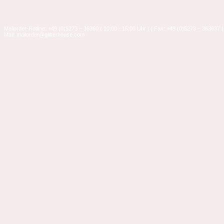
Mailorder-Hotline: +49 (0)5273 – 36360 ( 10:00 - 15:00 Uhr ) | Fax: +49 (0)5273 – 363637 |
Mail: mailorder@glitterhouse.com