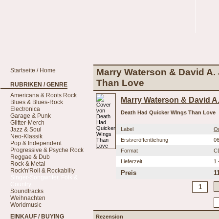
Startseite / Home
Marry Waterson & David A.
Than Love
RUBRIKEN / GENRE
Americana & Roots Rock
Marry Waterson & David A
Blues & Blues-Rock
Electronica
Death Had Quicker WIngs Than Love
Garage & Punk
Glitter-Merch
Jazz & Soul
Label
On
Neo-Klassik
Erstveröffentlichung
06
Pop & Independent
Progressive & Psyche Rock
Format
C
Reggae & Dub
Lieferzeit
1 
Rock & Metal
Rock'n'Roll & Rockabilly
Preis
1
Singer-Songwriter, Folk &
Country
Soundtracks
Weihnachten
Worldmusic
EINKAUF / BUYING
Rezension