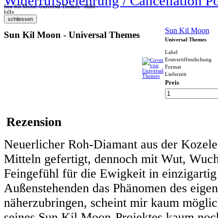
Widerrufsbelehrung / Cancellation P
Sun Kil Moon: Universal Themes - Hilfe
hilfe
Sun Kil Moon
Sun Kil Moon - Universal Themes
Universal Themes
Label
Erstveröffentlichung
Format
Lieferzeit
Preis
Rezension
Neuerlicher Roh-Diamant aus der Kozelek
Mitteln gefertigt, dennoch mit Wut, Wuch
Feingefühl für die Ewigkeit in einzigart
Außenstehenden das Phänomen des eigens
näherzubringen, scheint mir kaum möglich
seines Sun Kil Moon-Projektes kaum noc