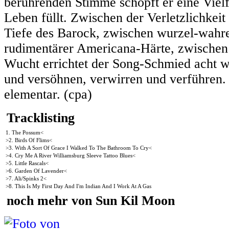
berührenden Stimme schöpft er eine Vielf
Leben füllt. Zwischen der Verletzlichkei
Tiefe des Barock, zwischen wurzel-wahre
rudimentärer Americana-Härte, zwischen
Wucht errichtet der Song-Schmied acht w
und versöhnen, verwirren und verführen. 
elementar. (cpa)
Tracklisting
1. The Possum<
>2. Birds Of Flims<
>3. With A Sort Of Grace I Walked To The Bathroom To Cry<
>4. Cry Me A River Williamsburg Sleeve Tattoo Blues<
>5. Little Rascals<
>6. Garden Of Lavender<
>7. Ali/Spinks 2<
>8. This Is My First Day And I'm Indian And I Work At A Gas
noch mehr von Sun Kil Moon