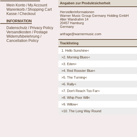
Angaben zur Produktsicherheit
Mein Konto / My Account
Warenkorb / Shopping Cart
Herstellerinformationen
Kasse / Checkout
Warner Music Group Germany Holding GmbH
Alter Wandrahm 14
INFORMATION
20457 Hamburg
Germany
Datenschutz / Privacy Policy
Versandkosten / Postage
anfrage@warnermusic.com
Widerrufsbelehrung /
Cancellation Policy
Tracklisting
1. Hello Sunshine<
>2. Morning Blues<
>3. Eden<
>4. Red Rooster Blue<
>5. The Turning<
>6. Rally<
>7. Don't Reach Too Far<
>8. Whip Poor Will<
>9. Willow<
>10. The Long Way Round