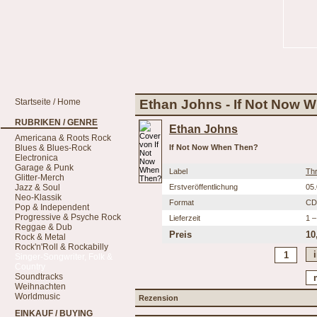
Startseite / Home
Ethan Johns - If Not Now 
RUBRIKEN / GENRE
Ethan Johns
Americana & Roots Rock
Blues & Blues-Rock
If Not Now When Then?
Electronica
Garage & Punk
Label
Th
Glitter-Merch
Jazz & Soul
Erstveröffentlichung
05
Neo-Klassik
Format
CD
Pop & Independent
Progressive & Psyche Rock
Lieferzeit
1 –
Reggae & Dub
Preis
10
Rock & Metal
Rock'n'Roll & Rockabilly
Singer-Songwriter, Folk &
Country
Soundtracks
Weihnachten
Worldmusic
Rezension
EINKAUF / BUYING