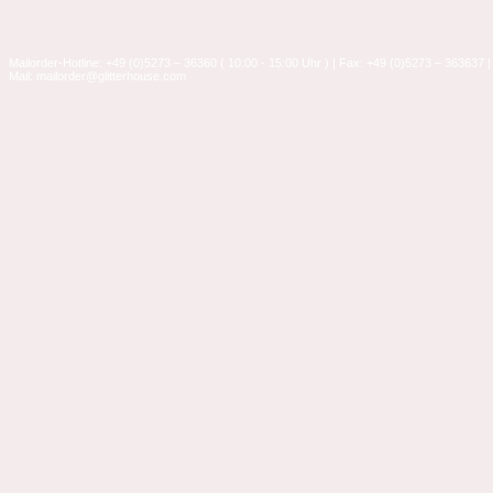
Mailorder-Hotline: +49 (0)5273 – 36360 ( 10:00 - 15:00 Uhr ) | Fax: +49 (0)5273 – 363637 |
Mail: mailorder@glitterhouse.com