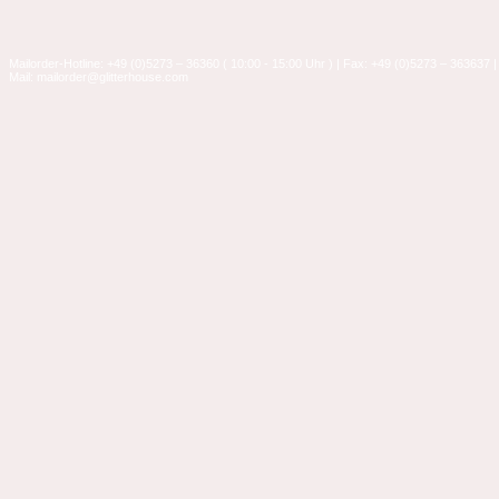
Mailorder-Hotline: +49 (0)5273 – 36360 ( 10:00 - 15:00 Uhr ) | Fax: +49 (0)5273 – 363637 |
Mail: mailorder@glitterhouse.com