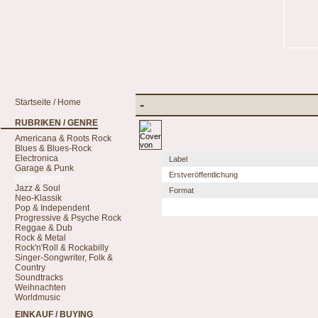
Startseite / Home
-
RUBRIKEN / GENRE
Americana & Roots Rock
Blues & Blues-Rock
Electronica
Label
Garage & Punk
Erstveröffentlichung
Glitter-Merch
Jazz & Soul
Format
Neo-Klassik
Pop & Independent
Progressive & Psyche Rock
Reggae & Dub
Rock & Metal
Rock'n'Roll & Rockabilly
Singer-Songwriter, Folk &
Country
Soundtracks
Weihnachten
Worldmusic
EINKAUF / BUYING