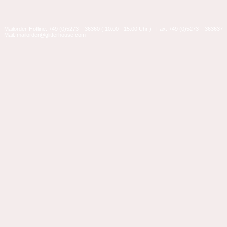
Mailorder-Hotline: +49 (0)5273 – 36360 ( 10:00 - 15:00 Uhr ) | Fax: +49 (0)5273 – 363637 |
Mail: mailorder@glitterhouse.com