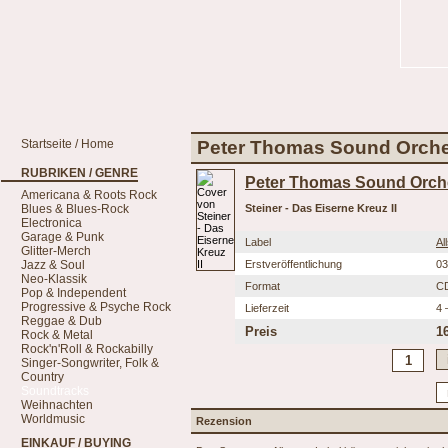
Startseite / Home
Peter Thomas Sound Orchest
RUBRIKEN / GENRE
Peter Thomas Sound Orch
Americana & Roots Rock
Blues & Blues-Rock
Steiner - Das Eiserne Kreuz II
Electronica
Garage & Punk
Label
Al
Glitter-Merch
Jazz & Soul
Erstveröffentlichung
03
Neo-Klassik
Format
C
Pop & Independent
Progressive & Psyche Rock
Lieferzeit
4 
Reggae & Dub
Preis
1
Rock & Metal
Rock'n'Roll & Rockabilly
Singer-Songwriter, Folk &
Country
Soundtracks
Weihnachten
Worldmusic
Rezension
EINKAUF / BUYING