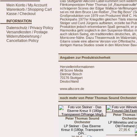
Das Stuttgarter Allscore-Label kümmert sich weite
Filmkomponisten Peter Thomas (of „Raumpatrouille
Mein Konto / My Account
schrägeren Scores der Edgar Wallace-Verfilmungen e
Warenkorb / Shopping Cart
sei es mit dem Bruce Lee-Reißer „The Big Boss“ (Sou
Kasse / Checkout
Großproduktion von 1979 von Produzent Wolf C. H
Peckinpahs 1977er Kriegsfilm gleichen Titels intern
INFORMATION
Steiger und Curd Jürgens aufbieten, erzielte bei P
Produktion jedoch erkennbaren Spaß gemacht, er pr
Datenschutz / Privacy Policy
Harmonika geht sogleich in den Suspense-Modus mit 
Versandkosten / Postage
auch slicken Swing, ein traditionelles deutsches, 
Widerrufsbelehrung /
Morricone-Nähe. Dazu Theatermusik im Walzertakt,
Cancellation Policy
Gitarre sowie eine alberne Version von Offenbachs
dortigen Hansa Studios sowie in den Münchner Bava
Angaben zur Produktsicherheit
Herstellerinformationen
All Score Media
Dietmar Bosch
70176 Stuttgart
Deutschland
www.allscore.de
noch mehr von Peter Thomas Sound Orchester
Peter Thomas
Peter Thomas Sound
Orcheste
Orchester
LP Winnetou und s
LP Steiner - Das Eiserne
Old Firehand 
Kreuz II (180gr, Transparent
27,95 €
OPr...
29,95 €