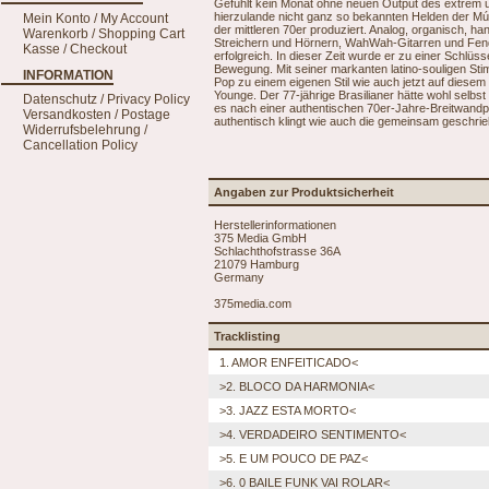
Gefühlt kein Monat ohne neuen Output des extrem um
hierzulande nicht ganz so bekannten Helden der Músi
Mein Konto / My Account
der mittleren 70er produziert. Analog, organisch, han
Warenkorb / Shopping Cart
Streichern und Hörnern, WahWah-Gitarren und Fen
Kasse / Checkout
erfolgreich. In dieser Zeit wurde er zu einer Schlüs
Bewegung. Mit seiner markanten latino-souligen St
INFORMATION
Pop zu einem eigenen Stil wie auch jetzt auf dies
Younge. Der 77-jährige Brasilianer hätte wohl selb
Datenschutz / Privacy Policy
es nach einer authentischen 70er-Jahre-Breitwandpro
Versandkosten / Postage
authentisch klingt wie auch die gemeinsam geschrie
Widerrufsbelehrung /
Cancellation Policy
Angaben zur Produktsicherheit
Herstellerinformationen
375 Media GmbH
Schlachthofstrasse 36A
21079 Hamburg
Germany
375media.com
Tracklisting
1. AMOR ENFEITICADO<
>2. BLOCO DA HARMONIA<
>3. JAZZ ESTA MORTO<
>4. VERDADEIRO SENTIMENTO<
>5. E UM POUCO DE PAZ<
>6. 0 BAILE FUNK VAI ROLAR<