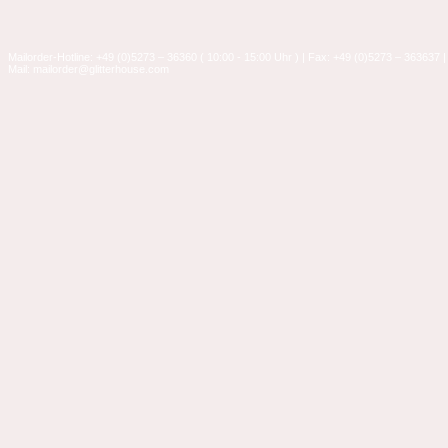
Mailorder-Hotline: +49 (0)5273 – 36360 ( 10:00 - 15:00 Uhr ) | Fax: +49 (0)5273 – 363637 |
Mail: mailorder@glitterhouse.com