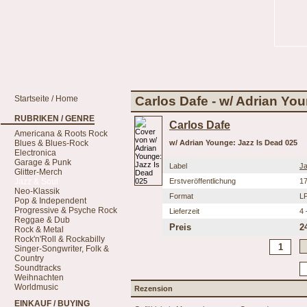
Startseite / Home
Carlos Dafe - w/ Adrian Yo
RUBRIKEN / GENRE
Carlos Dafe
Americana & Roots Rock
Blues & Blues-Rock
w/ Adrian Younge: Jazz Is Dead 025
Electronica
Garage & Punk
Label
Ja
Glitter-Merch
Jazz & Soul
Erstveröffentlichung
17
Neo-Klassik
Format
L
Pop & Independent
Progressive & Psyche Rock
Lieferzeit
4 
Reggae & Dub
Preis
2
Rock & Metal
Rock'n'Roll & Rockabilly
Singer-Songwriter, Folk &
Country
Soundtracks
Weihnachten
Worldmusic
Rezension
EINKAUF / BUYING