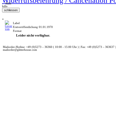
Widerrufsbelehrung / Cancellation P
: - Hilfe
hilfe
-
Label
Erstveröffentlichung
01.01.1970
Format
Leider nicht verfügbar.
Mailorder-Hotline: +49 (0)5273 – 36360 ( 10:00 - 15:00 Uhr ) | Fax: +49 (0)5273 – 363637 |
mailorder@glitterhouse.com