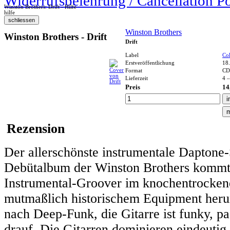
Widerrufsbelehrung / Cancellation P
Winston Brothers: Drift - Hilfe
hilfe
Winston Brothers
Winston Brothers - Drift
Drift
Label
Co
Erstveröffentlichung
18
Format
CD
Lieferzeit
4 –
Preis
14
Rezension
Der allerschönste instrumentale Daptone-
Debütalbum der Winston Brothers kommt v
Instrumental-Groover im knochentrocken
mutmaßlich historischem Equipment her
nach Deep-Funk, die Gitarre ist funky, 
drauf. Die Gitarren dominieren eindeuti