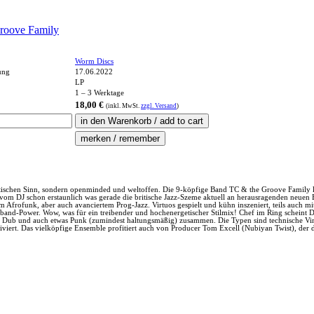
roove Family
Worm Discs
ung
17.06.2022
LP
1 – 3 Werktage
18,00 €
(inkl.
MwSt.
zzgl. Versand
)
matischen Sinn, sondern openminded und weltoffen. Die 9-köpfige Band TC & the Groove Family 
s vom DJ schon erstaunlich was gerade die britische Jazz-Szeme aktuell an herausragenden neuen 
 Afrofunk, aber auch avanciertem Prog-Jazz. Virtuos gespielt und kühn inszeniert, teils auch mi
ssband-Power. Wow, was für ein treibender und hochenergetischer Stilmix! Chef im Ring scheint
, Dub und auch etwas Punk (zumindest haltungsmäßig) zusammen. Die Typen sind technische Vir
iert. Das vielköpfige Ensemble profitiert auch von Producer Tom Excell (Nubiyan Twist), der d