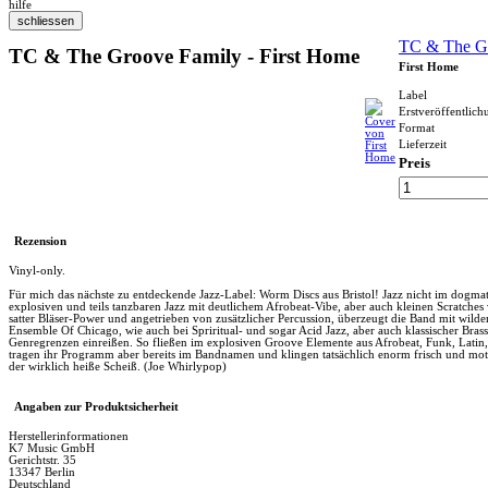
hilfe
TC & The G
TC & The Groove Family - First Home
First Home
Label
Erstveröffentlich
Format
Lieferzeit
Preis
Rezension
Vinyl-only.
Für mich das nächste zu entdeckende Jazz-Label: Worm Discs aus Bristol! Jazz nicht im dog
explosiven und teils tanzbaren Jazz mit deutlichem Afrobeat-Vibe, aber auch kleinen Scratche
satter Bläser-Power und angetrieben von zusätzlicher Percussion, überzeugt die Band mit wildem
Ensemble Of Chicago, wie auch bei Spriritual- und sogar Acid Jazz, aber auch klassischer Bra
Genregrenzen einreißen. So fließen im explosiven Groove Elemente aus Afrobeat, Funk, Latin
tragen ihr Programm aber bereits im Bandnamen und klingen tatsächlich enorm frisch und motiv
der wirklich heiße Scheiß. (Joe Whirlypop)
Angaben zur Produktsicherheit
Herstellerinformationen
K7 Music GmbH
Gerichtstr. 35
13347 Berlin
Deutschland