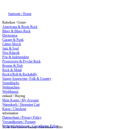
Startseite / Home
Rubriken / Genre
Americana & Roots Rock
Blues & Blues-Rock
Electronica
Garage & Punk
Glitter-Merch
Jazz & Soul
Neo-Klassik
Pop & Independent
Progressive & Psyche Rock
Reggae & Dub
Rock & Metal
Rock'n'Roll & Rockabilly
Singer-Songwriter, Folk & Country
Soundtracks
Weihnachten
Worldmusic
einkauf / Buying
Mein Konto / My Account
Warenkorb / Shopping Cart
Kasse / Checkout
information
Datenschutz / Privacy Policy
Versandkosten / Postage
Widerrufsbelehrung / Cancellation Policy
TC & The Groove Family: First Home - Hilfe