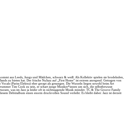
kommt aus Leeds, Jungs und Mädchen, schwarz & weiß. Als Kollektiv spielen sie brodelnden,
Bands zu bieten hat. Der frische NuJazz auf „First Home” ist extrem anregend. Getragen von
t Vocals (Pariss Elektra) eher gerapt als gesungen. Die Wurzeln liegen sowohl beim Art
 Drummer Tim Cook zu sein, er schart junge Musiker*innen um sich, die selbstbewusst
tuosen, was im Jazz ja leider oft in nichtssagende Musik mündet. TC & The Groove Family
iesem Debütalbum einen enorm druckvollen Sound verleiht. Es bleibt dabei: Jazz ist derzeit