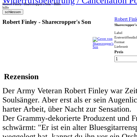
Widerrufsbelehrung / Cancellation P
Robert Finley: Sharecropper's Son - Hilfe
hilfe
Robert Finl
Robert Finley - Sharecropper's Son
Sharecropper's
Label
Erstveröffentli
Format
Lieferzeit
Preis
Rezension
Der Army Veteran Robert Finley war Zeit 
Soulsänger. Aber erst als er sein Augenli
harter Arbeit, über Nacht zur Sensation.
Der Grammy-dekorierte Produzent und F
schwärmt: "Er ist ein alter Bluesgitarrens
weggelegt hat, kannst du ihn vor ein Orch