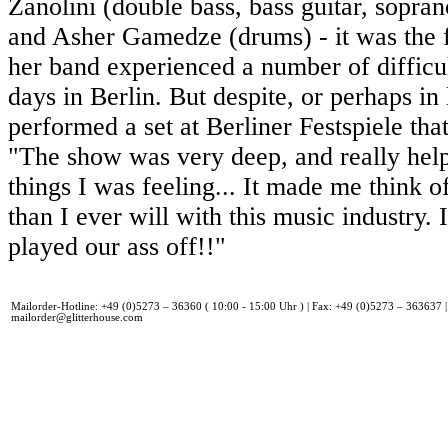
Zanolini (double bass, bass guitar, sopran
and Asher Gamedze (drums) - it was the fi
her band experienced a number of difficult
days in Berlin. But despite, or perhaps in l
performed a set at Berliner Festspiele tha
"The show was very deep, and really help
things I was feeling... It made me think o
than I ever will with this music industry.
played our ass off!!"
Mailorder-Hotline: +49 (0)5273 – 36360 ( 10:00 - 15:00 Uhr ) | Fax: +49 (0)5273 – 363637 |
mailorder@glitterhouse.com