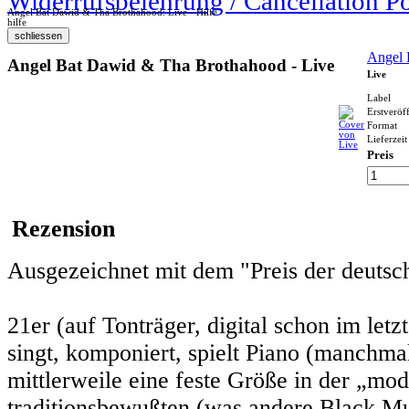
Widerrufsbelehrung / Cancellation P
Angel Bat Dawid & Tha Brothahood: Live - Hilfe
hilfe
Angel 
Angel Bat Dawid & Tha Brothahood - Live
Live
Label
Erstveröf
Format
Lieferzeit
Preis
Rezension
Ausgezeichnet mit dem "Preis der deutsch
21er (auf Tonträger, digital schon im let
singt, komponiert, spielt Piano (manchmal
mittlerweile eine feste Größe in der „mo
traditionsbewußten (was andere Black Mus