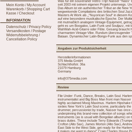
Was für ein souveräner Retro-Trip! Nasser “Nass” Bo
seit 2003 mit seinem eigenen Projekt unterwegs. Und
Mein Konto / My Account
Das Album ist ein authentischer Tribut an die New 
Warenkorb / Shopping Cart
wegweisende Compilations des britischen Soul Jazz
Kasse / Checkout
Masters At Work als „“Nuyorican Soul“ in diesem Ko
auf eine besondere musikalische Epoche. Der Multii
INFORMATION
mit mutmaßlich analogem Vintage-Equipment, getrage
geht es um Boogaloo, Latin Funk und Souljazz, mit
Datenschutz / Privacy Policy
WahWah-Acid-Gitarre oder Flöte. Gesang braucht h
Versandkosten / Postage
charmanten Vintage-Vibe. Rundum überzeugender T
Widerrufsbelehrung /
Bataan. Dynamischer Latin-Bongo-Funk aus den spä
Cancellation Policy
Angaben zur Produktsicherheit
Herstellerinformationen
375 Media GmbH
Schlachthofstr. 36a
21079 Hamburg
Germany
info@375media.com
Review
File Under: Funk, Dance, Breaks, Latin Soul. Harle
instrumentalist and Big Boss Man front man Nasser 
highly acclaimed Moog Maximus. Harlem Hipshake fin
sixties New York's Latin Soul scene, particularly t
drummer, percussionist by trade, Nasser has once 
underpinning this brand-new collection of songs wh
instruments (as is usual with Bongolian albums) on t
brass duties. These include Terry Edwards (Trumpe
Crofton (Alto Sax), James Morton (Alto Sax), Andr
East Side to the West Side, get ready for the Harle
it makes me want to dance" Craig Charles House Part