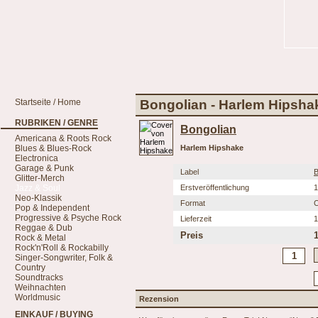
Startseite / Home
Bongolian - Harlem Hipsha
RUBRIKEN / GENRE
Bongolian
Americana & Roots Rock
Blues & Blues-Rock
Harlem Hipshake
Electronica
Garage & Punk
Label
B
Glitter-Merch
Jazz & Soul
Erstveröffentlichung
1
Neo-Klassik
Format
Pop & Independent
Progressive & Psyche Rock
Lieferzeit
1
Reggae & Dub
Preis
Rock & Metal
Rock'n'Roll & Rockabilly
Singer-Songwriter, Folk &
Country
Soundtracks
Weihnachten
Worldmusic
Rezension
EINKAUF / BUYING