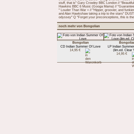
stuff, that is" Gary Crowley BBC London // "Beautifu
Hawkins BBC 6 Music (Googa Mama) // "Guaranteed t
" Louder Than War + // "Hipper, groovier, and funk
and Alan Hawkshaw taking a trip to the stars" DUST
odyssey" Q "Forget your preconceptions, this is t
noch mehr von Bongolian
Bongolian
Bongolia
CD Indian Summer Of Love
LP Indian Summer
14,95 €
(lim.ed. Clear 
14,95 €