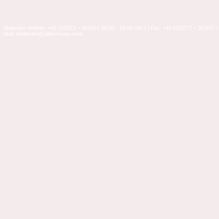
Mailorder-Hotline: +49 (0)5273 – 36360 ( 10:00 - 15:00 Uhr ) | Fax: +49 (0)5273 – 363637 |
Mail: mailorder@glitterhouse.com