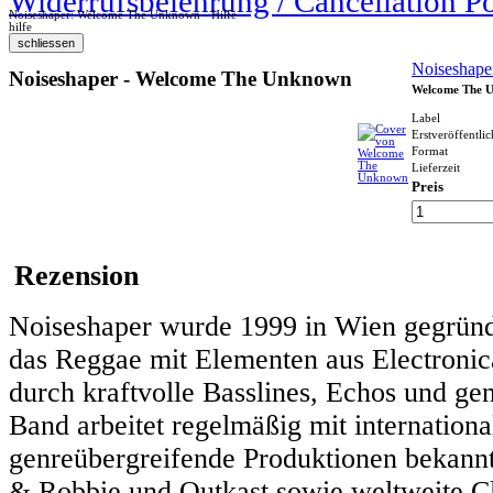
Widerrufsbelehrung / Cancellation P
Noiseshaper: Welcome The Unknown - Hilfe
hilfe
Noiseshape
Noiseshaper - Welcome The Unknown
Welcome The 
Label
Erstveröffentli
Format
Lieferzeit
Preis
Rezension
Noiseshaper wurde 1999 in Wien gegründet
das Reggae mit Elementen aus Electronica
durch kraftvolle Basslines, Echos und g
Band arbeitet regelmäßig mit internation
genreübergreifende Produktionen bekannt
& Robbie und Outkast sowie weltweite C