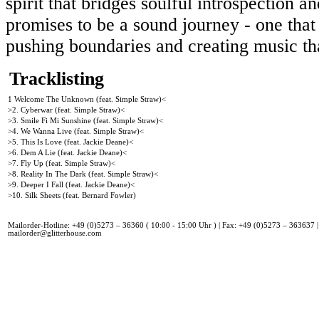
spirit that bridges soulful introspectio
promises to be a sound journey - one tha
pushing boundaries and creating music tha
Tracklisting
1 Welcome The Unknown (feat. Simple Straw)<
>2. Cyberwar (feat. Simple Straw)<
>3. Smile Fi Mi Sunshine (feat. Simple Straw)<
>4. We Wanna Live (feat. Simple Straw)<
>5. This Is Love (feat. Jackie Deane)<
>6. Dem A Lie (feat. Jackie Deane)<
>7. Fly Up (feat. Simple Straw)<
>8. Reality In The Dark (feat. Simple Straw)<
>9. Deeper I Fall (feat. Jackie Deane)<
>10. Silk Sheets (feat. Bernard Fowler)
Mailorder-Hotline: +49 (0)5273 – 36360 ( 10:00 - 15:00 Uhr ) | Fax: +49 (0)5273 – 363637 |
mailorder@glitterhouse.com