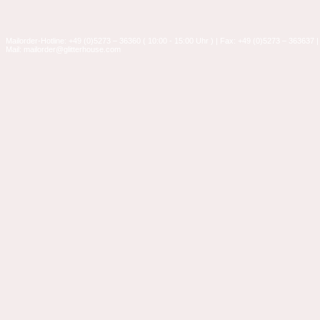
Mailorder-Hotline: +49 (0)5273 – 36360 ( 10:00 - 15:00 Uhr ) | Fax: +49 (0)5273 – 363637 |
Mail: mailorder@glitterhouse.com