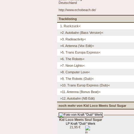
Deutschland
http://www.echobeach.de/
Tracklisting
1. Ruckzuck<
>2. Autobahn (Bass Version)<
>3. Radioactivity<
>4. Antenna (Vox Edit)<
>5. Trans Europa Express<
>6. The Robots<
>7. Neon Lights<
>8. Computer Love<
>9. The Robots (Dub)<
>10. Trans Europ Express (Dub)<
>11. Antenna (Bonus Beat)<
>12. Autobahn (NB Edit)
noch mehr von Kid Loco Meets Soul Sugar
Kid Loco Meets Soul Sugar
LP Kraft "Dub" Werk
21,95 €