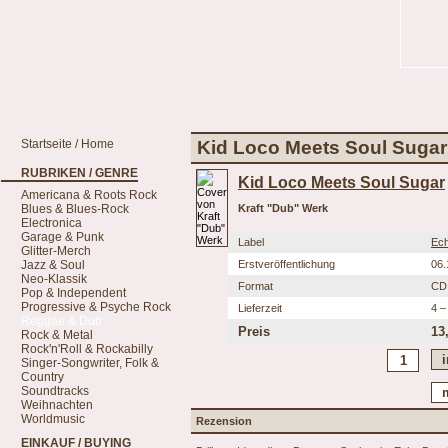
Startseite / Home
Kid Loco Meets Soul Sugar 
RUBRIKEN / GENRE
Kid Loco Meets Soul Sugar
Americana & Roots Rock
Blues & Blues-Rock
Kraft "Dub" Werk
Electronica
Garage & Punk
Label
Ec
Glitter-Merch
Jazz & Soul
Erstveröffentlichung
06.
Neo-Klassik
Format
CD
Pop & Independent
Progressive & Psyche Rock
Lieferzeit
4 –
Reggae & Dub
Preis
13
Rock & Metal
Rock'n'Roll & Rockabilly
Singer-Songwriter, Folk &
Country
Soundtracks
Weihnachten
Worldmusic
Rezension
EINKAUF / BUYING