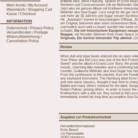
Brillante Idee, diese Paarung. Spuken im Echo Be
Remixen und Coverversionen (oft ein fließender Üb
Mein Konto / My Account
Jetzt also ein ganzes Album mit Kraftwerk-Interp
Warenkorb / Shopping Cart
Méténier aka Soul Sugar. Loco sorgt für die gar ni
Kasse / Checkout
seit mehr als 30 Jahren) und Sugar steuert Synthesi
Hit: „Autobahn“ kommt im beschwingten Offbeat, „Ra
INFORMATION
am Original, bekommt aber einen strammeren Beat,
(vermutlich auch weil zu teuer) wurden hier keine 
Datenschutz / Privacy Policy
schadet.
Die mit historischem Equipment neugeba
Versandkosten / Postage
Reggae
, mit Vocoder-Stimmen from Outer Space u
Widerrufsbelehrung /
Originale. Ein höchst lohnender Trip allemal.
(Jo
Cancellation Policy
Review
When dub and dope beats entered into an open relatio
Yves Prieur aka Kid Loco was one of the first Frenc
Sweet" and the album A Grand Love Story, the produ
moods, charming little melodies and a comforting b
rounder, Guillaume Méténier aka Soul Sugar has be
From the synthesizer to the clavinet, from the Fend
any keyboard instrument. The Hamburg label Echo 
and new wave classics, thought it was time to cha
Baldini and many others remixed for the label. Son
Robert Palmer, among others. In order to honor the m
Kraftwerkers with a dub set, they turned to Kid Loc
immediately invited his long-time accomplice Soul Su
Angaben zur Produktsicherheit
Herstellerinformationen
Echo Beach
c/o Hanseplatte
20357 Hamburg