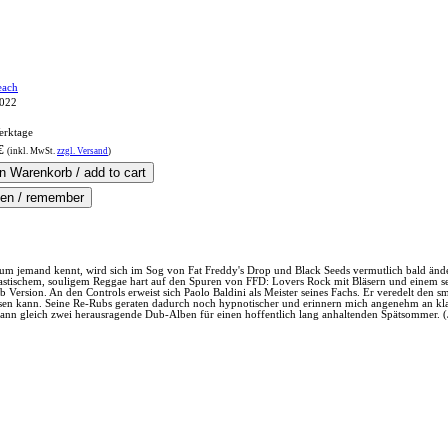
each
2022
erktage
€
(inkl.
MwSt.
zzgl. Versand
)
m jemand kennt, wird sich im Sog von Fat Freddy's Drop und Black Seeds vermutlich bald änd
 elastischem, souligem Reggae hart auf den Spuren von FFD: Lovers Rock mit Bläsern und einem 
 Version. An den Controls erweist sich Paolo Baldini als Meister seines Fachs. Er veredelt den
sen kann. Seine Re-Rubs geraten dadurch noch hypnotischer und erinnern mich angenehm an klas
nn gleich zwei herausragende Dub-Alben für einen hoffentlich lang anhaltenden Spätsommer. 