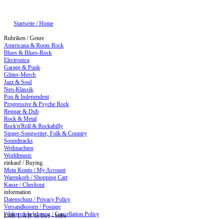
Startseite / Home
Rubriken / Genre
Americana & Roots Rock
Blues & Blues-Rock
Electronica
Garage & Punk
Glitter-Merch
Jazz & Soul
Neo-Klassik
Pop & Independent
Progressive & Psyche Rock
Reggae & Dub
Rock & Metal
Rock'n'Roll & Rockabilly
Singer-Songwriter, Folk & Country
Soundtracks
Weihnachten
Worldmusic
einkauf / Buying
Mein Konto / My Account
Warenkorb / Shopping Cart
Kasse / Checkout
information
Datenschutz / Privacy Policy
Versandkosten / Postage
Widerrufsbelehrung / Cancellation Policy
LAB: L.A.B. In Dub - Hilfe