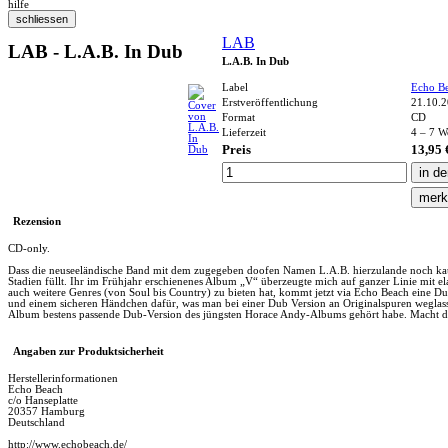
hilfe
LAB
LAB - L.A.B. In Dub
L.A.B. In Dub
Label
Echo B
Erstveröffentlichung
21.10.
Format
CD
Lieferzeit
4 – 7 W
Preis
13,95 
Rezension
CD-only.
Dass die neuseeländische Band mit dem zugegeben doofen Namen L.A.B. hierzulande noch kau
Stadien füllt. Ihr im Frühjahr erschienenes Album „V“ überzeugte mich auf ganzer Linie mit
auch weitere Genres (von Soul bis Country) zu bieten hat, kommt jetzt via Echo Beach eine Dub
und einem sicheren Händchen dafür, was man bei einer Dub Version an Originalspuren weglas
Album bestens passende Dub-Version des jüngsten Horace Andy-Albums gehört habe. Macht da
Angaben zur Produktsicherheit
Herstellerinformationen
Echo Beach
c/o Hanseplatte
20357 Hamburg
Deutschland
http://www.echobeach.de/