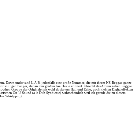
ern. Down under sind L.A.B. jedenfalls eine große Nummer, die mit ihrem NZ-Reggae ganze
sehr souligen Sänger, der an den großen Joe Dukie erinnert. Obwohl das Album neben Reggae
 smoothen Groove der Originale mit wohl dosiertem Hall und Echo, auch kleinen Digitaleffekten
sischen On-U-Sound (a la Dub Syndicate) wahrscheinlich weil ich gerade die zu diesem
(Joe Whirlypop)