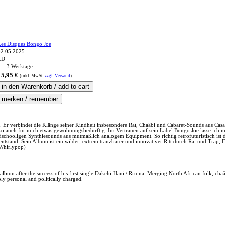
Les Disques Bongo Joe
02.05.2025
CD
 – 3 Werktage
15,95 €
(inkl.
MwSt.
zzgl. Versand
)
. Er verbindet die Klänge seiner Kindheit insbesondere Raï, Chaâbi und Cabaret-Sounds aus Ca
o auch für mich etwas gewöhnungsbedürftig. Im Vertrauen auf sein Label Bongo Joe lasse ich mi
ooligen Synthiesounds aus mutmaßlich analogem Equipment. So richtig retrofuturistisch ist das 
entstand. Sein Album ist ein wilder, extrem tranzbarer und innovativer Ritt durch Rai und Trap,
 Whirlypop)
bum after the success of his first single Dakchi Hani / Rruina. Merging North African folk, cha
y personal and politically charged.