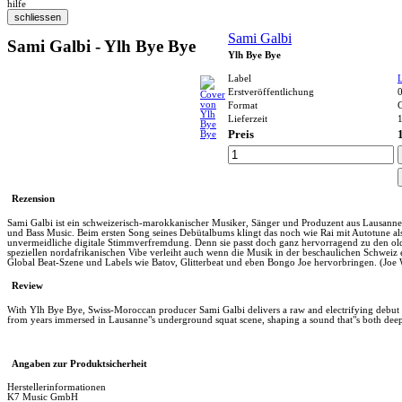
hilfe
Sami Galbi
Sami Galbi - Ylh Bye Bye
Ylh Bye Bye
Label
Erstveröffentlichung
Format
Lieferzeit
1
Preis
Rezension
Sami Galbi ist ein schweizerisch-marokkanischer Musiker, Sänger und Produzent aus Lausanne
und Bass Music. Beim ersten Song seines Debütalbums klingt das noch wie Rai mit Autotune als
unvermeidliche digitale Stimmverfremdung. Denn sie passt doch ganz hervorragend zu den oldsch
speziellen nordafrikanischen Vibe verleiht auch wenn die Musik in der beschaulichen Schweiz 
Global Beat-Szene und Labels wie Batov, Glitterbeat und eben Bongo Joe hervorbringen. (Joe
Review
With Ylh Bye Bye, Swiss-Moroccan producer Sami Galbi delivers a raw and electrifying debut al
from years immersed in Lausanne"s underground squat scene, shaping a sound that"s both deepl
Angaben zur Produktsicherheit
Herstellerinformationen
K7 Music GmbH