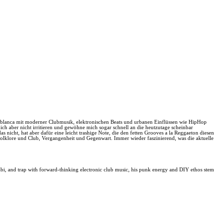
sablanca mit moderner Clubmusik, elektronischen Beats und urbanen Einflüssen wie HipHop
ch aber nicht irritieren und gewöhne mich sogar schnell an die heutzutage scheinbar
nicht, hat aber dafür eine leicht trashige Note, die den fetten Grooves a la Reggaeton diesen
 Folklore und Club, Vergangenheit und Gegenwart. Immer wieder faszinierend, was die aktuelle
âbi, and trap with forward-thinking electronic club music, his punk energy and DIY ethos stem