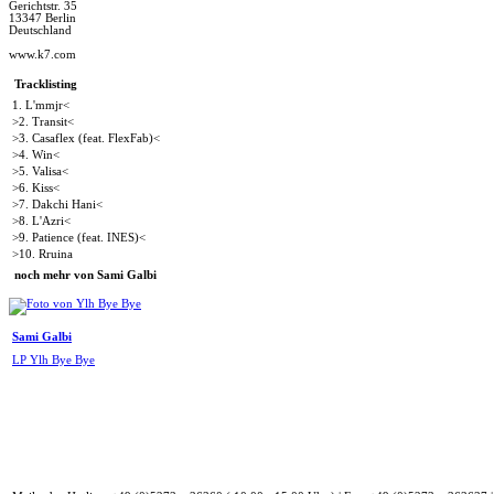
Gerichtstr. 35
13347 Berlin
Deutschland
www.k7.com
Tracklisting
1. L'mmjr<
>2. Transit<
>3. Casaflex (feat. FlexFab)<
>4. Win<
>5. Valisa<
>6. Kiss<
>7. Dakchi Hani<
>8. L'Azri<
>9. Patience (feat. INES)<
>10. Rruina
noch mehr von Sami Galbi
Sami Galbi
LP Ylh Bye Bye