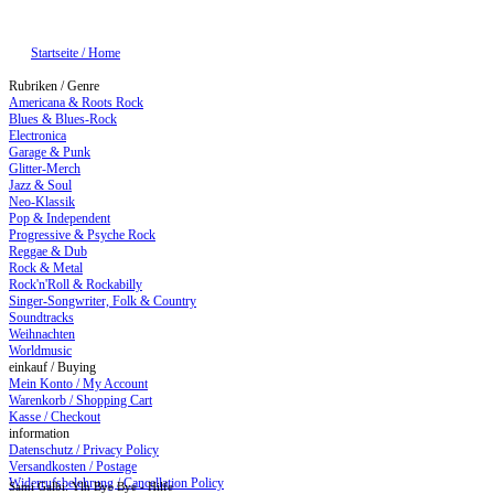
Startseite / Home
Rubriken / Genre
Americana & Roots Rock
Blues & Blues-Rock
Electronica
Garage & Punk
Glitter-Merch
Jazz & Soul
Neo-Klassik
Pop & Independent
Progressive & Psyche Rock
Reggae & Dub
Rock & Metal
Rock'n'Roll & Rockabilly
Singer-Songwriter, Folk & Country
Soundtracks
Weihnachten
Worldmusic
einkauf / Buying
Mein Konto / My Account
Warenkorb / Shopping Cart
Kasse / Checkout
information
Datenschutz / Privacy Policy
Versandkosten / Postage
Widerrufsbelehrung / Cancellation Policy
Sami Galbi: Ylh Bye Bye - Hilfe