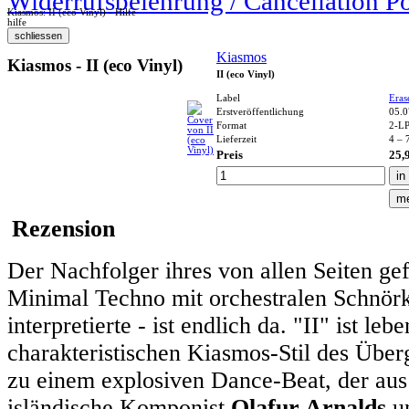
Widerrufsbelehrung / Cancellation P
Kiasmos: II (eco Vinyl) - Hilfe
hilfe
Kiasmos
Kiasmos - II (eco Vinyl)
II (eco Vinyl)
Label
Eras
Erstveröffentlichung
05.0
Format
2-L
Lieferzeit
4 – 
Preis
25,
Rezension
Der Nachfolger ihres von allen Seiten gef
Minimal Techno mit orchestralen Schnörk
interpretierte - ist endlich da. "II" ist l
charakteristischen Kiasmos-Stil des Über
zu einem explosiven Dance-Beat, der aus
isländische Komponist
Olafur Arnalds
un