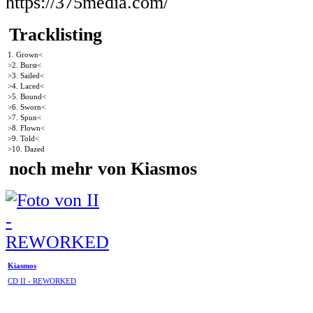
https://375media.com/
Tracklisting
1. Grown<
>2. Burst<
>3. Sailed<
>4. Laced<
>5. Bound<
>6. Sworn<
>7. Spun<
>8. Flown<
>9. Told<
>10. Dazed
noch mehr von Kiasmos
Kiasmos
CD II - REWORKED