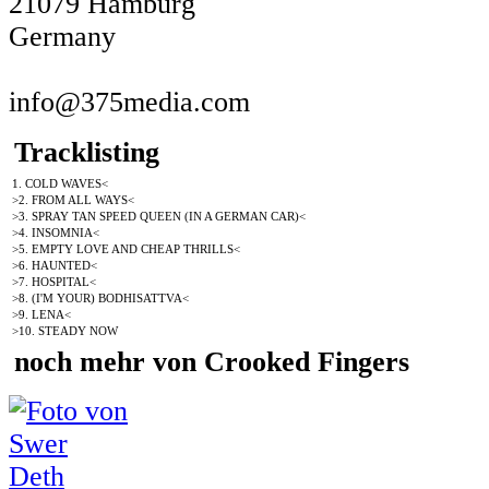
21079 Hamburg
Germany
info@375media.com
Tracklisting
1. COLD WAVES<
>2. FROM ALL WAYS<
>3. SPRAY TAN SPEED QUEEN (IN A GERMAN CAR)<
>4. INSOMNIA<
>5. EMPTY LOVE AND CHEAP THRILLS<
>6. HAUNTED<
>7. HOSPITAL<
>8. (I'M YOUR) BODHISATTVA<
>9. LENA<
>10. STEADY NOW
noch mehr von Crooked Fingers