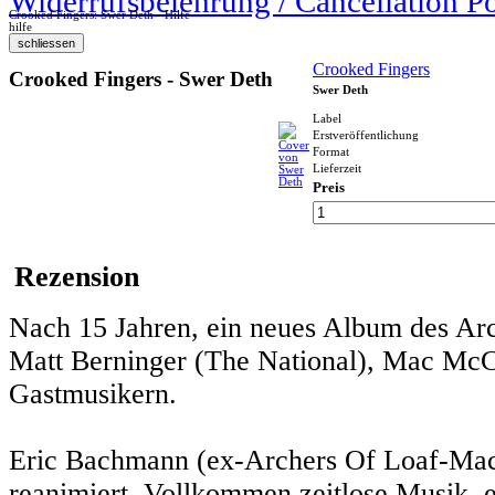
Widerrufsbelehrung / Cancellation P
Crooked Fingers: Swer Deth - Hilfe
hilfe
Crooked Fingers
Crooked Fingers - Swer Deth
Swer Deth
Label
Erstveröffentlichung
Format
Lieferzeit
Preis
Rezension
Nach 15 Jahren, ein neues Album des Arc
Matt Berninger (The National), Mac McC
Gastmusikern.
Eric Bachmann (ex-Archers Of Loaf-Mach
reanimiert. Vollkommen zeitlose Musik, 