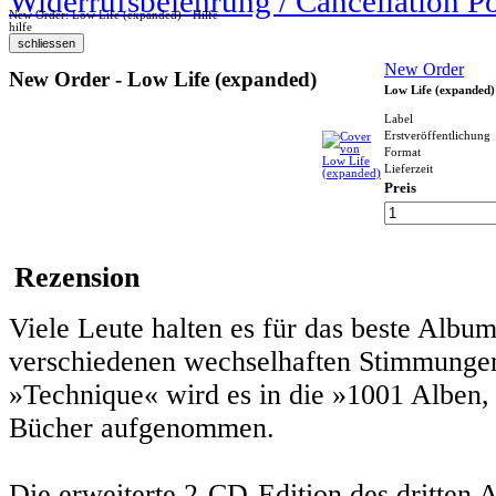
Widerrufsbelehrung / Cancellation P
New Order: Low Life (expanded) - Hilfe
hilfe
New Order
New Order - Low Life (expanded)
Low Life (expanded)
Label
Erstveröffentlichung
Format
Lieferzeit
Preis
Rezension
Viele Leute halten es für das beste Albu
verschiedenen wechselhaften Stimmung
»Technique« wird es in die »1001 Alben,
Bücher aufgenommen.
Die erweiterte 2-CD-Edition des dritten