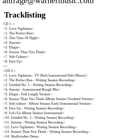
anfrage@warnermusic.com
Tracklisting
CD 1: <
>1. Love Vigilantes<
>2. The Perfect Kiss<
>3. This Time Of Night<
>4. Sunrise<
>5. Elegia<
>6. Sooner Than You Think<
>7. Sub-Culture<
>8. Face Up<
><
>CD 2:<
>1. Love Vigilantes - TV Pitch Instrumental Edit (Mono)<
>2. The Perfect Kiss - Writing Session Recording<
>3. Untitled No. 1 - Writing Session Recording<
>4. Sunrise - Instrumental Rough Mix<
>5. Elegia - Full Length Version<
>6. Sooner Than You Think Album Session Unedited Version<
>7. Sub-culture - Album Session Early Instrumental Version<
>8. Face Up - Writing Session Recording<
>9. Let's Go Album Session Instrumental<
>10. Untitled No. 2 - Writing Session Recording<
>11. Sunrise - Writing Session Recording<
>12. Love Vigilantes - Writing Session Recording<
>13. Sooner Than You Think - Writing Session Recording<
>14. Skullcrusher Demo