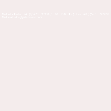
Mailorder-Hotline: +49 (0)5273 – 36360 ( 10:00 - 15:00 Uhr ) | Fax: +49 (0)5273 – 363637 |
Mail: mailorder@glitterhouse.com