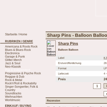
Startseite / Home
Sharp Pins - Balloon Ballo
RUBRIKEN / GENRE
Sharp Pins
Americana & Roots Rock
Blues & Blues-Rock
Balloon Balloon
Electronica
Garage & Punk
Label
K 
Glitter-Merch
Jazz & Soul
Erstveröffentlichung
28
Neo-Klassik
Format
LP
Pop & Independent
Progressive & Psyche Rock
Lieferzeit
4 
Reggae & Dub
Preis
24
Rock & Metal
Rock'n'Roll & Rockabilly
Singer-Songwriter, Folk &
Country
Soundtracks
Weihnachten
Worldmusic
Rezension
EINKAUF / BUYING