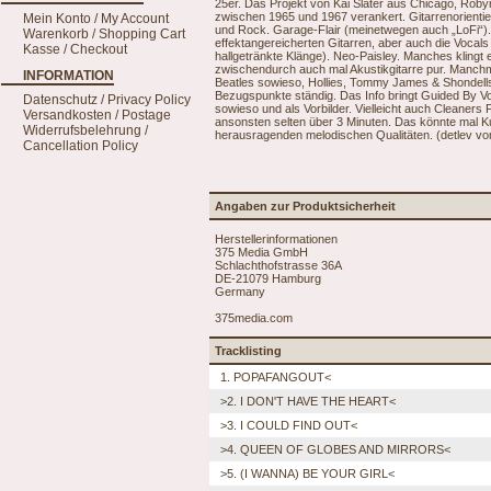
25er. Das Projekt von Kai Slater aus Chicago, Robyn
zwischen 1965 und 1967 verankert. Gitarrenorienti
Mein Konto / My Account
und Rock. Garage-Flair (meinetwegen auch „LoFi“).
Warenkorb / Shopping Cart
effektangereicherten Gitarren, aber auch die Vocals 
Kasse / Checkout
hallgetränkte Klänge). Neo-Paisley. Manches klingt ei
zwischendurch auch mal Akustikgitarre pur. Manchm
INFORMATION
Beatles sowieso, Hollies, Tommy James & Shondel
Bezugspunkte ständig. Das Info bringt Guided By Voi
Datenschutz / Privacy Policy
sowieso und als Vorbilder. Vielleicht auch Cleaners
Versandkosten / Postage
ansonsten selten über 3 Minuten. Das könnte mal Kul
Widerrufsbelehrung /
herausragenden melodischen Qualitäten. (detlev vo
Cancellation Policy
Angaben zur Produktsicherheit
Herstellerinformationen
375 Media GmbH
Schlachthofstrasse 36A
DE-21079 Hamburg
Germany
375media.com
Tracklisting
1. POPAFANGOUT<
>2. I DON'T HAVE THE HEART<
>3. I COULD FIND OUT<
>4. QUEEN OF GLOBES AND MIRRORS<
>5. (I WANNA) BE YOUR GIRL<