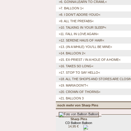
>6. GONNA LEARN TO CRAWL<
>7. BALLOON 1<
>8. I DON'T ADORE-YOUO<
>9. ALL THE PREFABS<
>10. TALKING IN YOUR SLEEP<
>11. FALL IN LOVE AGAIN<
>12. SERENE HAUS OF HAIR<
>13. (IN A WHILE) YOU'LL BE MINE<
>14. BALLOON 2<
>15. EX-PRIEST / IN A HOLE OF A HOME<
>16. TAKES SO LONG<
>17. STOP TO SAY HELLO<
>18. ALL THE SHOPS AND STORES ARE CLOS
>19. MARIA DON'T<
>20. CROWN OF THORNS<
>21. BALLOON 3
noch mehr von Sharp Pins
Sharp Pins
CD Balloon Balloon
14,95 €