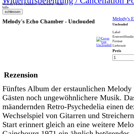
Widerrufsbelehrung / Cancellation P
Melody's Echo Chamber: Unclouded - Hilfe
hilfe
Melody's 
Melody's Echo Chamber - Unclouded
Unclouded
Label
Erstveröffentli
Format
Lieferzeit
Preis
Rezension
Fünftes Album der erstaunlichen Melody 
Gästen noch ungewöhnlichere Musik. Das N
mäandernden Retro-Psychedelia einen dez
Wechselspiel von Gitarren und Streicher
Start erinnert gleich an eine weitere Me
Gainsbourg 1971 ein ähnlich betörendes, 