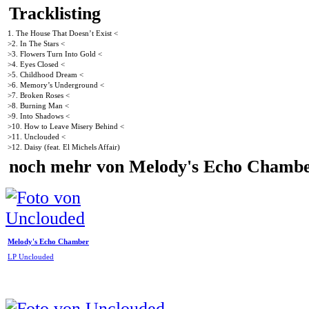
Tracklisting
1. The House That Doesn’t Exist <
>2. In The Stars <
>3. Flowers Turn Into Gold <
>4. Eyes Closed <
>5. Childhood Dream <
>6. Memory’s Underground <
>7. Broken Roses <
>8. Burning Man <
>9. Into Shadows <
>10. How to Leave Misery Behind <
>11. Unclouded <
>12. Daisy (feat. El Michels Affair)
noch mehr von Melody's Echo Chamb
Melody's Echo Chamber
LP Unclouded