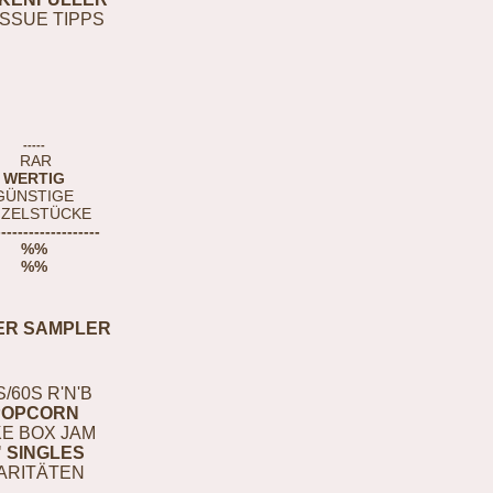
ISSUE TIPPS
-----
RAR
WERTIG
GÜNSTIGE
NZELSTÜCKE
-------------------
%%
%%
ER SAMPLER
S/60S R'N'B
POPCORN
E BOX JAM
" SINGLES
ARITÄTEN