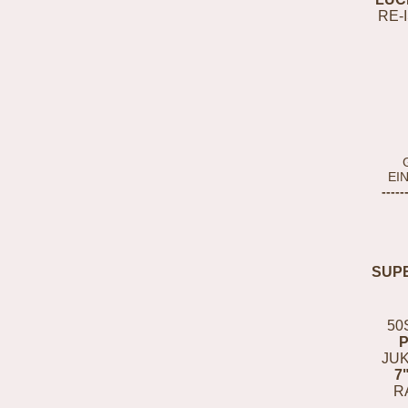
RE-
EI
-----
SUP
50
JUK
7
R