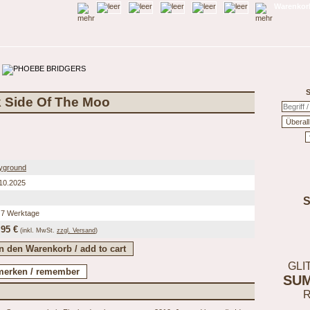
Warenkorb
S
k Side Of The Moo
yground
10.2025
 7 Werktage
,95 €
(inkl.
MwSt.
zzgl. Versand
)
GLI
SU