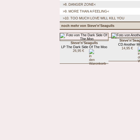
>8. DANGER ZONE<
>9. MORE THAN A FEELING<
>10. TOO MUCH LOVE WILL KILL YOU
noch mehr von Steve'n'Seagulls
Steve'n'Seag
Steve'n'Seagulls
CD Another Mi
LP The Dark Side Of The Moo
14,95 €
26,95 €