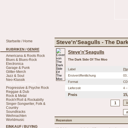
Startseite / Home
Steve'n'Seagulls - The Dar
RUBRIKEN / GENRE
Steve'n'Seagulls
Americana & Roots Rock
Blues & Blues-Rock
The Dark Side Of The Moo
Electronica
Garage & Punk
Label
Pla
Glitter-Merch
Jazz & Soul
Erstveröffentlichung
03.
Neo-Klassik
Format
CD
Pop & Independent
Progressive & Psyche Rock
Lieferzeit
4 –
Reggae & Dub
Preis
15
Rock & Metal
Rock'n'Roll & Rockabilly
Singer-Songwriter, Folk &
Country
Soundtracks
Weihnachten
Worldmusic
Rezension
EINKAUF / BUYING