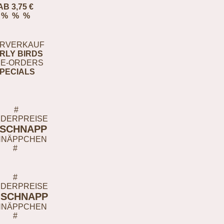
AB 3,75 €
% % %
RVERKAUF
RLY BIRDS
E-ORDERS
PECIALS
#
DERPREISE
-SCHNAPP
HNÄPPCHEN
#
#
DERPREISE
-SCHNAPP
HNÄPPCHEN
#