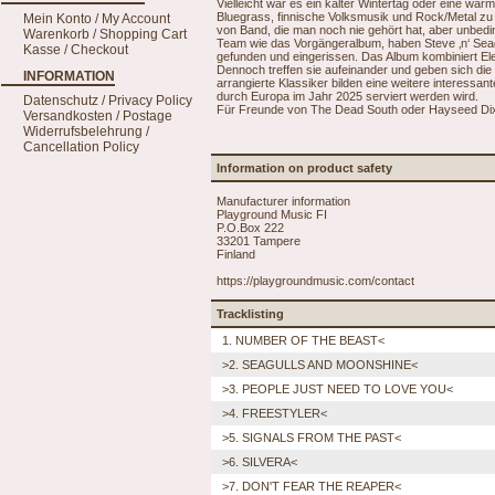
Vielleicht war es ein kalter Wintertag oder eine w
Bluegrass, finnische Volksmusik und Rock/Metal zu k
Mein Konto / My Account
von Band, die man noch nie gehört hat, aber unbed
Warenkorb / Shopping Cart
Team wie das Vorgängeralbum, haben Steve ‚n‘ Sea
Kasse / Checkout
gefunden und eingerissen. Das Album kombiniert E
Dennoch treffen sie aufeinander und geben sich die 
INFORMATION
arrangierte Klassiker bilden eine weitere interessa
durch Europa im Jahr 2025 serviert werden wird.
Datenschutz / Privacy Policy
Für Freunde von The Dead South oder Hayseed Dixie 
Versandkosten / Postage
Widerrufsbelehrung /
Cancellation Policy
Information on product safety
Manufacturer information
Playground Music FI
P.O.Box 222
33201 Tampere
Finland
https://playgroundmusic.com/contact
Tracklisting
1. NUMBER OF THE BEAST<
>2. SEAGULLS AND MOONSHINE<
>3. PEOPLE JUST NEED TO LOVE YOU<
>4. FREESTYLER<
>5. SIGNALS FROM THE PAST<
>6. SILVERA<
>7. DON'T FEAR THE REAPER<