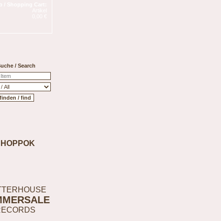
 / Shopping Cart:
Artikel
0,00 €
uche / Search
SHOPPOK
TTERHOUSE
MMERSALE
RECORDS