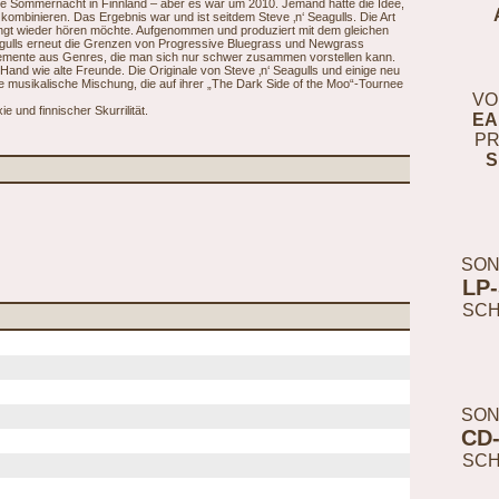
arme Sommernacht in Finnland – aber es war um 2010. Jemand hatte die Idee,
ombinieren. Das Ergebnis war und ist seitdem Steve ‚n‘ Seagulls. Die Art
ingt wieder hören möchte. Aufgenommen und produziert mit dem gleichen
gulls erneut die Grenzen von Progressive Bluegrass und Newgrass
lemente aus Genres, die man sich nur schwer zusammen vorstellen kann.
Hand wie alte Freunde. Die Originale von Steve ‚n‘ Seagulls und einige neu
nte musikalische Mischung, die auf ihrer „The Dark Side of the Moo“-Tournee
VO
und finnischer Skurrilität.
EA
PR
S
SON
LP
SC
SON
CD
SC