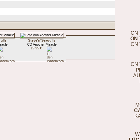
ON 
ON 
ulls
Steve'n'Seagulls
ON 
racle
CD Another Miracle
19,95 €
ON 
P
AU
M
C
K
W
LÜC